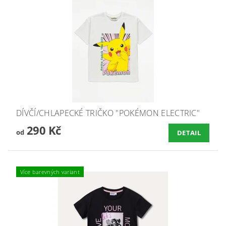
DÍVČÍ/CHLAPECKÉ TRIČKO "POKÉMON ELECTRIC"
290 Kč
od
DETAIL
Více barevných variant