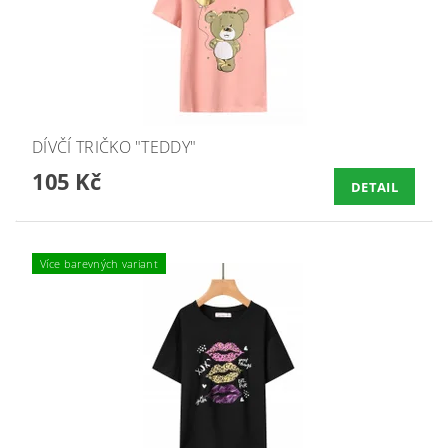
DÍVČÍ TRIČKO "TEDDY"
105 Kč
DETAIL
Více barevných variant