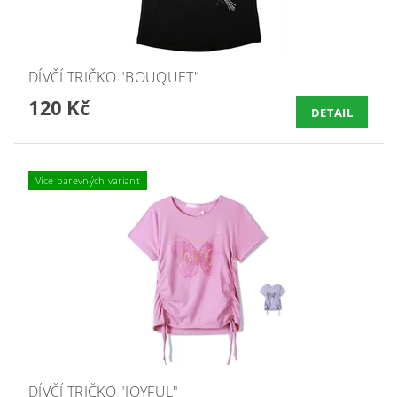
DÍVČÍ TRIČKO "BOUQUET"
120 Kč
DETAIL
Více barevných variant
DÍVČÍ TRIČKO "JOYFUL"