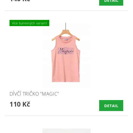
DETAIL
Více barevných variant
DÍVČÍ TRIČKO "MAGIC"
110 Kč
DETAIL