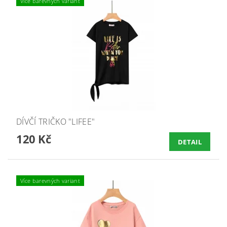
Více barevných variant
DÍVČÍ TRIČKO "LIFEE"
120 Kč
DETAIL
Více barevných variant