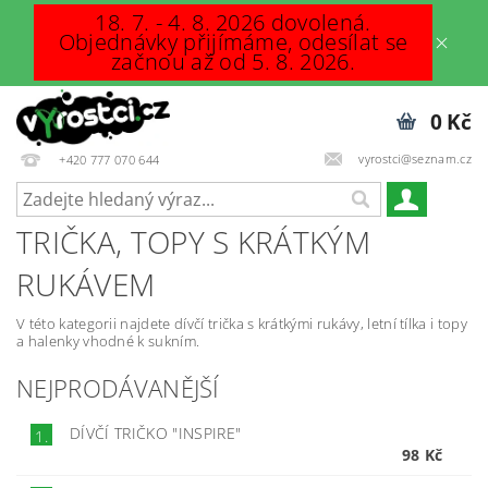
18. 7. - 4. 8. 2026 dovolená.
Objednávky přijímáme, odesílat se
začnou až od 5. 8. 2026.
0 Kč
vyrostci@seznam.cz
+420 777 070 644
TRIČKA, TOPY S KRÁTKÝM
RUKÁVEM
V této kategorii najdete dívčí trička s krátkými rukávy, letní tílka i topy
a halenky vhodné k sukním.
NEJPRODÁVANĚJŠÍ
DÍVČÍ TRIČKO "INSPIRE"
1.
98 Kč