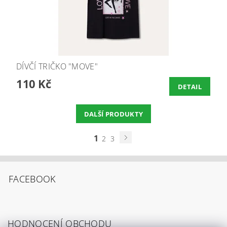
DÍVČÍ TRIČKO "MOVE"
110 Kč
DETAIL
DALŠÍ PRODUKTY
1
2
3
FACEBOOK
HODNOCENÍ OBCHODU