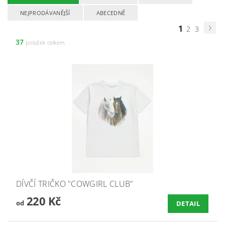
NEJPRODÁVANĚJŠÍ
ABECEDNĚ
1
2
3
37
položek celkem
DÍVČÍ TRIČKO "COWGIRL CLUB"
220 Kč
od
DETAIL