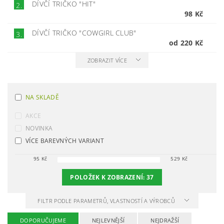
DÍVČÍ TRIČKO "HIT"
2.
98 Kč
DÍVČÍ TRIČKO "COWGIRL CLUB"
3.
od 220 Kč
ZOBRAZIT VÍCE
NA SKLADĚ
AKCE
NOVINKA
VÍCE BAREVNÝCH VARIANT
95
Kč
529
Kč
POLOŽEK K ZOBRAZENÍ:
37
FILTR PODLE PARAMETRŮ, VLASTNOSTÍ A VÝROBCŮ
DOPORUČUJEME
NEJLEVNĚJŠÍ
NEJDRAŽŠÍ