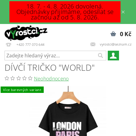
18. 7. - 4. 8. 2026 dovolená.
Objednávky přijímáme, odesílat se
začnou až od 5. 8. 2026.
0 Kč
vyrostci@seznam.cz
+420 777 070 644
DÍVČÍ TRIČKO "WORLD"
Neohodnoceno
Více barevných variant