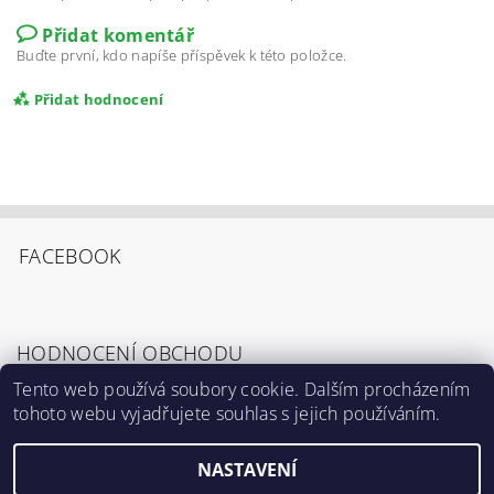
Přidat komentář
Buďte první, kdo napíše příspěvek k této položce.
Přidat hodnocení
FACEBOOK
HODNOCENÍ OBCHODU
Tento web používá soubory cookie. Dalším procházením
tohoto webu vyjadřujete souhlas s jejich používáním.
Zobrazit všechna hodnocení obchodu
Souhlasím s
Podmínkami ochrany osobních
údajů
.
NASTAVENÍ