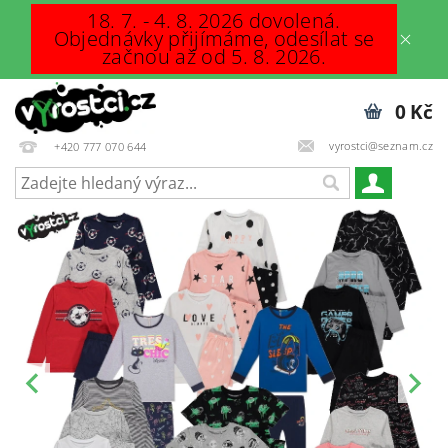
18. 7. - 4. 8. 2026 dovolená.
Objednávky přijímáme, odesílat se
začnou až od 5. 8. 2026.
0 Kč
vyrostci@seznam.cz
+420 777 070 644