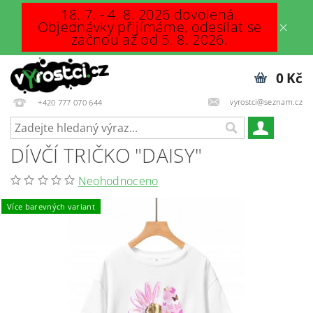
18. 7. - 4. 8. 2026 dovolená.
Objednávky přijímáme, odesílat se
začnou až od 5. 8. 2026.
0 Kč
vyrostci@seznam.cz
+420 777 070 644
DÍVČÍ TRIČKO "DAISY"
Neohodnoceno
Více barevných variant