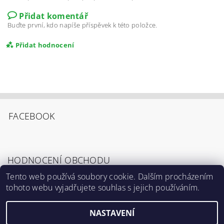
Přidat komentář
Buďte první, kdo napíše příspěvek k této položce.
Přidat hodnocení
FACEBOOK
HODNOCENÍ OBCHODU
Tento web používá soubory cookie. Dalším procházením
tohoto webu vyjadřujete souhlas s jejich používáním.
Zobrazit všechna hodnocení obchodu
Souhlasím s
Podmínkami ochrany osobních
údajů
.
NASTAVENÍ