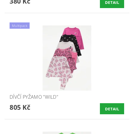
380 Kč
DETAIL
Multipack
DÍVČÍ PYŽAMO "WILD"
805 Kč
DETAIL