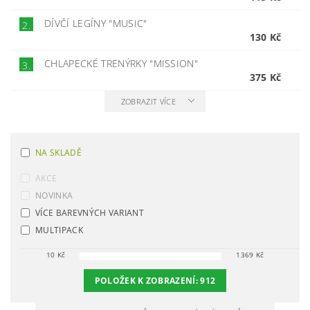
DÍVČÍ LEGÍNY "MUSIC"
2.
130 Kč
CHLAPECKÉ TRENÝRKY "MISSION"
3.
375 Kč
ZOBRAZIT VÍCE
NA SKLADĚ
AKCE
NOVINKA
VÍCE BAREVNÝCH VARIANT
MULTIPACK
10
Kč
1369
Kč
POLOŽEK K ZOBRAZENÍ:
912