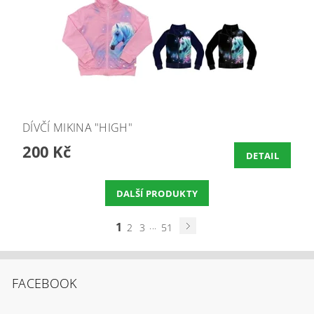
DÍVČÍ MIKINA "HIGH"
200 Kč
DETAIL
DALŠÍ PRODUKTY
1
...
2
3
51
FACEBOOK