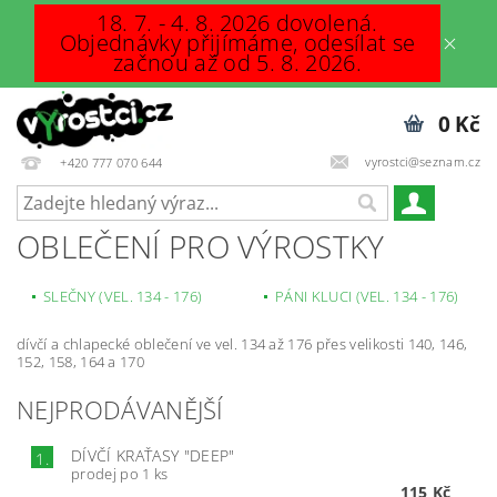
18. 7. - 4. 8. 2026 dovolená.
Objednávky přijímáme, odesílat se
začnou až od 5. 8. 2026.
0 Kč
vyrostci@seznam.cz
+420 777 070 644
OBLEČENÍ PRO VÝROSTKY
SLEČNY (VEL. 134 - 176)
PÁNI KLUCI (VEL. 134 - 176)
dívčí a chlapecké oblečení ve vel. 134 až 176 přes velikosti 140, 146,
152, 158, 164 a 170
NEJPRODÁVANĚJŠÍ
DÍVČÍ KRAŤASY "DEEP"
1.
prodej po 1 ks
115 Kč