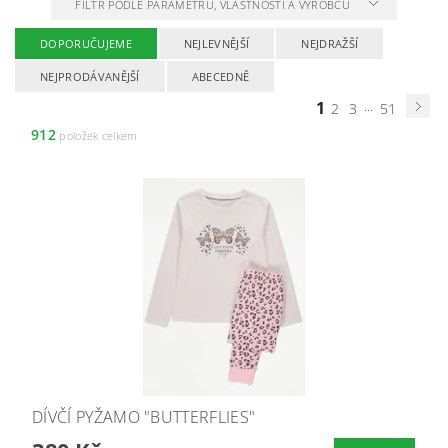
FILTR PODLE PARAMETRŮ, VLASTNOSTÍ A VÝROBCŮ
DOPORUČUJEME
NEJLEVNĚJŠÍ
NEJDRAŽŠÍ
NEJPRODÁVANĚJŠÍ
ABECEDNĚ
1
...
2
3
51
912
položek celkem
DÍVČÍ PYŽAMO "BUTTERFLIES"