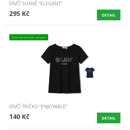
DÍVČÍ SUKNĚ "ELEGANT"
295 Kč
DETAIL
Více barevných variant
DÍVČÍ TRIČKO "ENJOYABLE"
140 Kč
DETAIL