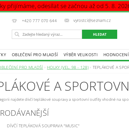
vky přijímáme, odesílat se začnou až od 5. 8. 202
vyrostci@seznam.cz
+420 777 070 644
TKY
OBLEČENÍ PRO MLADŠÍ
VÝBĚR VELIKOSTI
HODNOCENÍ
DAJŮ
OBLEČENÍ PRO MLADŠÍ
HOLKY (VEL. 98 - 128)
TEPLÁKOVÉ A SPO
PLÁKOVÉ A SPORTOVN
tegorii najdete dívčí teplákové soupravy a sportovní outfity vhodné na spo
PRODÁVANĚJŠÍ
DÍVČÍ TEPLÁKOVÁ SOUPRAVA "MUSIC"