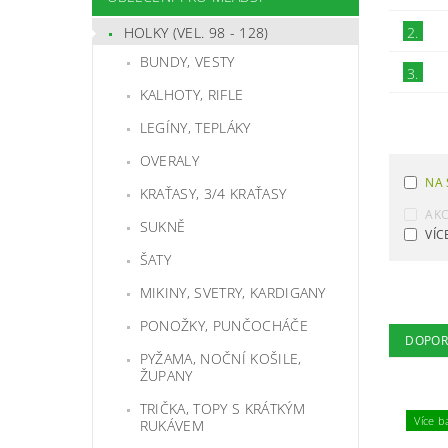
HOLKY (VEL. 98 - 128)
2.
BUNDY, VESTY
3.
KALHOTY, RIFLE
LEGÍNY, TEPLÁKY
OVERALY
NA 
KRAŤASY, 3/4 KRAŤASY
AK
SUKNĚ
VÍC
ŠATY
MIKINY, SVETRY, KARDIGANY
PONOŽKY, PUNČOCHÁČE
DOPOR
PYŽAMA, NOČNÍ KOŠILE,
ŽUPANY
TRIČKA, TOPY S KRÁTKÝM
Více b
RUKÁVEM