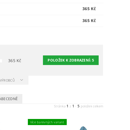
365 Kč
365 Kč
365
Kč
POLOŽEK K ZOBRAZENÍ:
5
A VÝROBCŮ
ABECEDNĚ
1
1
5
Stránka
z
-
položek celkem
Více barevných variant