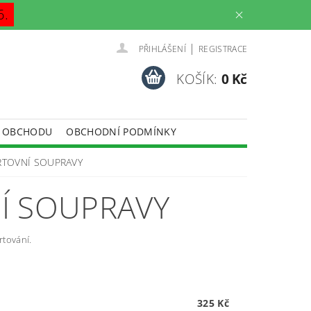
6.
|
PŘIHLÁŠENÍ
REGISTRACE
KOŠÍK:
0 Kč
 OBCHODU
OBCHODNÍ PODMÍNKY
RTOVNÍ SOUPRAVY
Í SOUPRAVY
rtování.
325 Kč