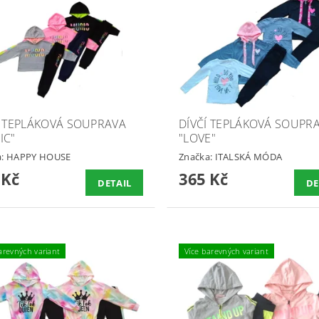
Í TEPLÁKOVÁ SOUPRAVA
DÍVČÍ TEPLÁKOVÁ SOUPR
IC"
"LOVE"
a:
HAPPY HOUSE
Značka:
ITALSKÁ MÓDA
 Kč
365 Kč
DETAIL
DE
arevných variant
Více barevných variant