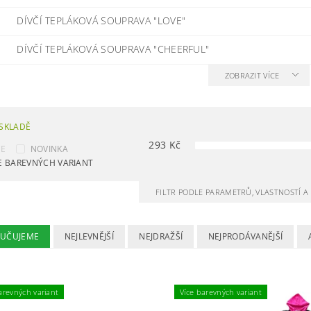
DÍVČÍ TEPLÁKOVÁ SOUPRAVA "LOVE"
DÍVČÍ TEPLÁKOVÁ SOUPRAVA "CHEERFUL"
ZOBRAZIT VÍCE
SKLADĚ
293
Kč
CE
NOVINKA
E BAREVNÝCH VARIANT
FILTR PODLE PARAMETRŮ, VLASTNOSTÍ 
UČUJEME
NEJLEVNĚJŠÍ
NEJDRAŽŠÍ
NEJPRODÁVANĚJŠÍ
arevných variant
Více barevných variant