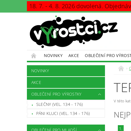
18. 7. - 4. 8. 2026 dovolená. Objedná
NOVINKY
AKCE
OBLEČENÍ PRO VÝROS
KONTAKTY
PODMÍNKY OCHRANY OSOBNÍCH Ú
NOVINKY
TE
AKCE
OBLEČENÍ PRO VÝROSTKY
V této ka
SLEČNY (VEL. 134 - 176)
NEJ
PÁNI KLUCI (VEL. 134 - 176)
1.
OBLEČENÍ PRO MLADŠÍ