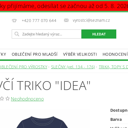
vky přijímáme, odesílat se začnou až od 5. 8. 202
vyrostci@seznam.cz
+420 777 070 644
TKY
OBLEČENÍ PRO MLADŠÍ
VÝBĚR VELIKOSTI
HODNOCENÍ
DAJŮ
OBLEČENÍ PRO VÝROSTKY
SLEČNY (vel. 134 - 176)
TRIKA, TOPY 
VČÍ TRIKO "IDEA"
Neohodnoceno
Dostupn
Barva