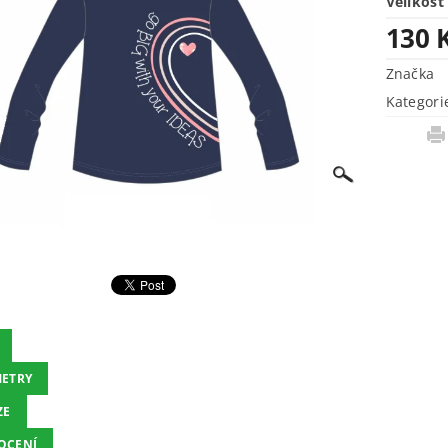
Velikost
130 
Značka
Kategori
ETRY
ZE
OCENÍ