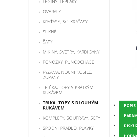
LEGÍNY, TEPLÁKY
OVERALY
KRAŤASY, 3/4 KRAŤASY
SUKNĚ
ŠATY
MIKINY, SVETRY, KARDIGANY
PONOŽKY, PUNČOCHÁČE
PYŽAMA, NOČNÍ KOŠILE,
ŽUPANY
TRIČKA, TOPY S KRÁTKÝM
RUKÁVEM
TRIKA, TOPY S DLOUHÝM
POPIS
RUKÁVEM
PARAM
KOMPLETY, SOUPRAVY, SETY
DISKU
SPODNÍ PRÁDLO, PLAVKY
HODN