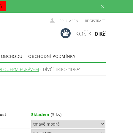
6.
|
PŘIHLÁŠENÍ
REGISTRACE
KOŠÍK:
0 Kč
 OBCHODU
OBCHODNÍ PODMÍNKY
S DLOUHÝM RUKÁVEM
DÍVČÍ TRIKO "IDEA"
ost
Skladem
(3 ks)