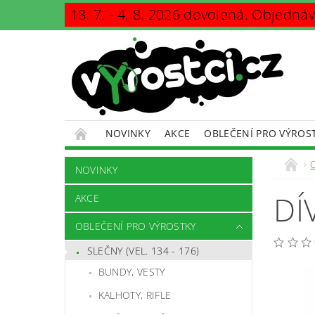
18. 7. - 4. 8. 2026 dovolená. Objedná
NOVINKY
AKCE
OBLEČENÍ PRO VÝROS
KONTAKTY
PODMÍNKY OCHRANY OSOBNÍCH Ú
NOVINKY
DÍ
AKCE
OBLEČENÍ PRO VÝROSTKY
SLEČNY (VEL. 134 - 176)
BUNDY, VESTY
KALHOTY, RIFLE