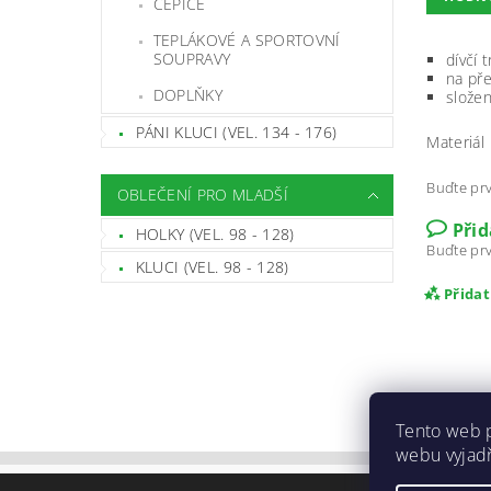
ČEPICE
TEPLÁKOVÉ A SPORTOVNÍ
SOUPRAVY
dívčí 
na př
DOPLŇKY
složen
PÁNI KLUCI (VEL. 134 - 176)
Materiál
Buďte prv
OBLEČENÍ PRO MLADŠÍ
Při
HOLKY (VEL. 98 - 128)
Buďte prv
KLUCI (VEL. 98 - 128)
Přida
Tento web 
webu vyjadř