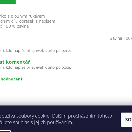
triko s dlouhým rukávem
edním dílu obrázek s nápisem
í: 100 % bavlna
Bavlna 100
ní, kdo napíše příspěvek k této položce.
dat komentář
ní, kdo napíše příspěvek k této položce.
t hodnocení
používá soubory cookie. Dalším procházením tohoto
SO
ujete souhlas s jejich používáním.