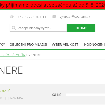
vky přijímáme, odesílat se začnou až od 5. 8. 202
vyrostci@seznam.cz
+420 777 070 644
TKY
OBLEČENÍ PRO MLADŠÍ
VÝBĚR VELIKOSTI
HODNOCENÍ
DAJŮ
Prodávané značky
VENERE
NERE
SKLADĚ
108
Kč
CE
NOVINKA