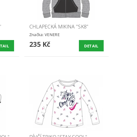
"
CHLAPECKÁ MIKINA "SK8"
Značka:
VENERE
235 Kč
TAIL
DETAIL
OOL"
DÍVČÍ TRIKO "STAY COOL"