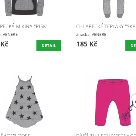
PECKÁ MIKINA "RISK"
CHLAPECKÉ TEPLÁKY "SK8
a:
VENERE
Značka:
VENERE
 Kč
185 Kč
DETAIL
DE
 ŠATY "LOOSE"
DÍVČÍ 3/4 LEGÍNY "STAY C