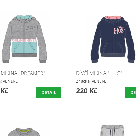
Í MIKINA "DREAMER"
DÍVČÍ MIKINA "HUG"
a:
VENERE
Značka:
VENERE
 Kč
220 Kč
DETAIL
DE