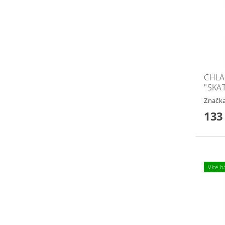
CHLA
"SKA
Značk
133
Více b