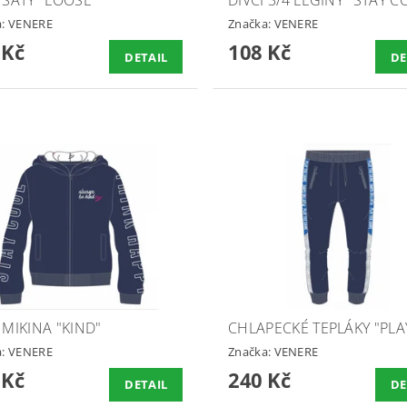
a:
VENERE
Značka:
VENERE
 Kč
108 Kč
DETAIL
DE
 MIKINA "KIND"
CHLAPECKÉ TEPLÁKY "PLA
a:
VENERE
Značka:
VENERE
 Kč
240 Kč
DETAIL
DE