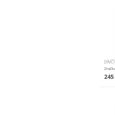
DÍVČ
Značk
245