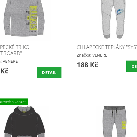
PECKÉ TRIKO
CHLAPECKÉ TEPLÁKY "SYS
TEBOARD"
Značka:
VENERE
a:
VENERE
188 Kč
DE
 Kč
DETAIL
arevných variant