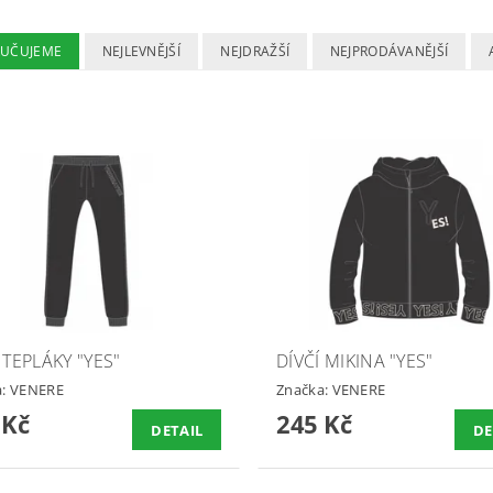
UČUJEME
NEJLEVNĚJŠÍ
NEJDRAŽŠÍ
NEJPRODÁVANĚJŠÍ
 TEPLÁKY "YES"
DÍVČÍ MIKINA "YES"
a:
VENERE
Značka:
VENERE
 Kč
245 Kč
DETAIL
DE