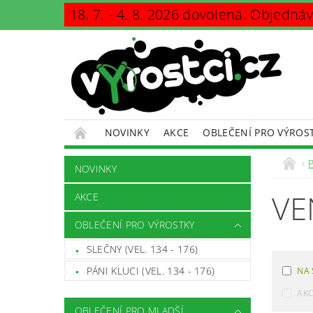
18. 7. - 4. 8. 2026 dovolená. Objedná
NOVINKY
AKCE
OBLEČENÍ PRO VÝROS
KONTAKTY
PODMÍNKY OCHRANY OSOBNÍCH Ú
NOVINKY
VE
AKCE
OBLEČENÍ PRO VÝROSTKY
SLEČNY (VEL. 134 - 176)
PÁNI KLUCI (VEL. 134 - 176)
NA 
AK
OBLEČENÍ PRO MLADŠÍ