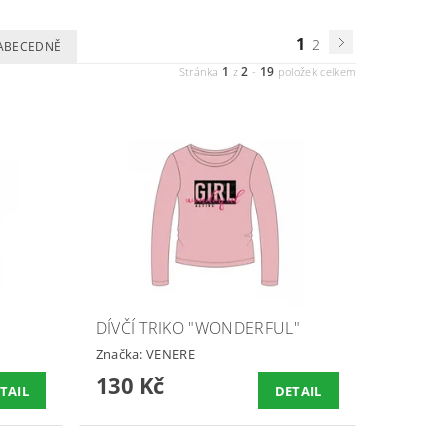
1
2
ABECEDNĚ
1
2
19
Stránka
z
-
položek celkem
DÍVČÍ TRIKO "WONDERFUL"
Značka:
VENERE
130 Kč
TAIL
DETAIL