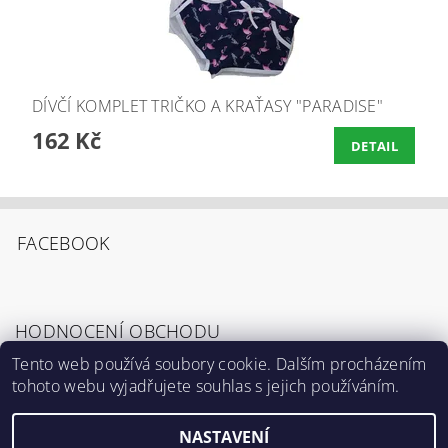
DÍVČÍ KOMPLET TRIČKO A KRAŤASY "PARADISE"
162 Kč
DETAIL
FACEBOOK
HODNOCENÍ OBCHODU
Tento web používá soubory cookie. Dalším procházením
tohoto webu vyjadřujete souhlas s jejich používáním.
Zobrazit všechna hodnocení obchodu
NASTAVENÍ