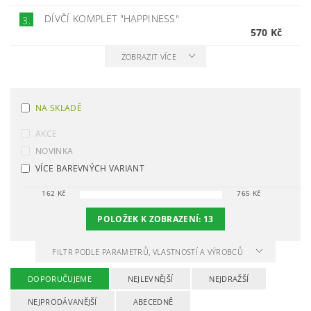
DÍVČÍ KOMPLET "HAPPINESS"
3.
570 Kč
ZOBRAZIT VÍCE
NA SKLADĚ
AKCE
NOVINKA
VÍCE BAREVNÝCH VARIANT
162
Kč
765
Kč
POLOŽEK K ZOBRAZENÍ:
13
FILTR PODLE PARAMETRŮ, VLASTNOSTÍ A VÝROBCŮ
DOPORUČUJEME
NEJLEVNĚJŠÍ
NEJDRAŽŠÍ
NEJPRODÁVANĚJŠÍ
ABECEDNĚ