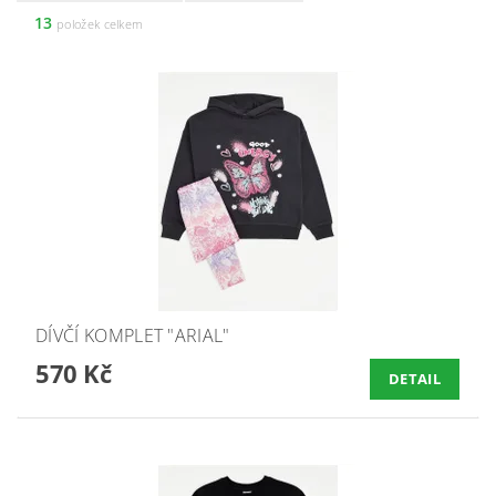
13
položek celkem
DÍVČÍ KOMPLET "ARIAL"
570 Kč
DETAIL