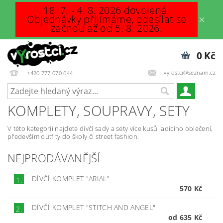
18. 7. - 4. 8. 2026 dovolená.
Objednávky přijímáme, odesílat se
začnou až od 5. 8. 2026.
0 Kč
vyrostci@seznam.cz
+420 777 070 644
KOMPLETY, SOUPRAVY, SETY
V této kategorii najdete dívčí sady a sety více kusů ladícího oblečení,
především outfity do školy či street fashion.
NEJPRODÁVANĚJŠÍ
DÍVČÍ KOMPLET "ARIAL"
1.
570 Kč
DÍVČÍ KOMPLET "STITCH AND ANGEL"
2.
od 635 Kč