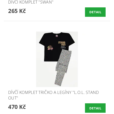
DÍVČÍ KOMPLET "SWAN"
265 Kč
DETAIL
DÍVČÍ KOMPLET TRIČKO A LEGÍNY "L.O.L. STAND
OUT"
470 Kč
DETAIL