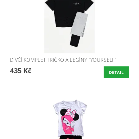
DÍVČÍ KOMPLET TRIČKO A LEGÍNY "YOURSELF"
435 Kč
DETAIL