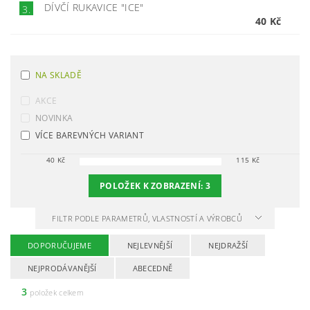
DÍVČÍ RUKAVICE "ICE"
3.
40 Kč
NA SKLADĚ
AKCE
NOVINKA
VÍCE BAREVNÝCH VARIANT
40
Kč
115
Kč
POLOŽEK K ZOBRAZENÍ:
3
FILTR PODLE PARAMETRŮ, VLASTNOSTÍ A VÝROBCŮ
DOPORUČUJEME
NEJLEVNĚJŠÍ
NEJDRAŽŠÍ
NEJPRODÁVANĚJŠÍ
ABECEDNĚ
3
položek celkem