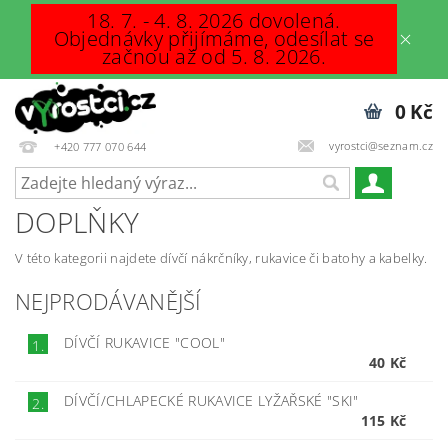
18. 7. - 4. 8. 2026 dovolená.
Objednávky přijímáme, odesílat se
začnou až od 5. 8. 2026.
0 Kč
vyrostci@seznam.cz
+420 777 070 644
DOPLŇKY
V této kategorii najdete dívčí nákrčníky, rukavice či batohy a kabelky.
NEJPRODÁVANĚJŠÍ
DÍVČÍ RUKAVICE "COOL"
1.
40 Kč
DÍVČÍ/CHLAPECKÉ RUKAVICE LYŽAŘSKÉ "SKI"
2.
115 Kč