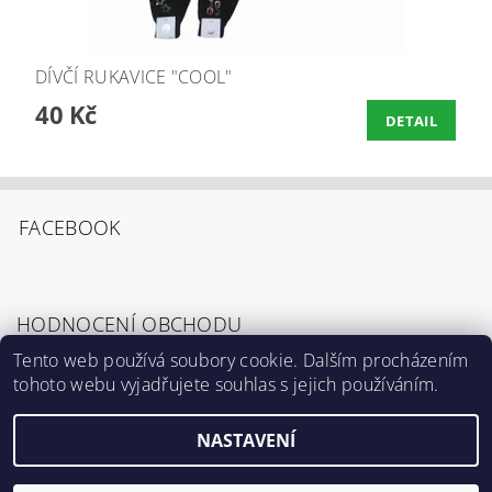
DÍVČÍ RUKAVICE "COOL"
40 Kč
DETAIL
FACEBOOK
HODNOCENÍ OBCHODU
Tento web používá soubory cookie. Dalším procházením
tohoto webu vyjadřujete souhlas s jejich používáním.
Zobrazit všechna hodnocení obchodu
NASTAVENÍ
2026 ©
Výrostci.cz
, všechna práva vyhrazena