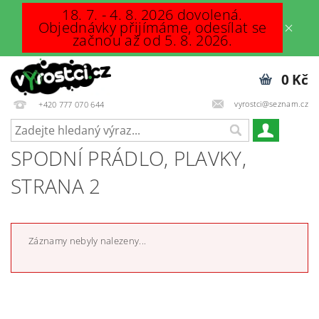
18. 7. - 4. 8. 2026 dovolená.
Objednávky přijímáme, odesílat se
začnou až od 5. 8. 2026.
0 Kč
vyrostci@seznam.cz
+420 777 070 644
SPODNÍ PRÁDLO, PLAVKY
,
STRANA 2
Záznamy nebyly nalezeny...