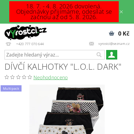
18. 7. - 4. 8. 2026 dovolená.
Objednávky přijímáme, odesílat se
začnou až od 5. 8. 2026.
0 Kč
vyrostci@seznam.cz
+420 777 070 644
DÍVČÍ KALHOTKY "L.O.L. DARK"
Neohodnoceno
Multipack