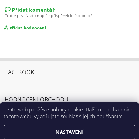
Přidat komentář
Buďte první, kdo napíše příspěvek k této položce.
Přidat hodnocení
FACEBOOK
HODNOCENÍ OBCHODU
Tento web používá soubory cookie. Dalším procházením
tohoto webu vyjadřujete souhlas s jejich používáním.
Zobrazit všechna hodnocení obchodu
Souhlasím s
Podmínkami ochrany osobních
údajů
.
NASTAVENÍ