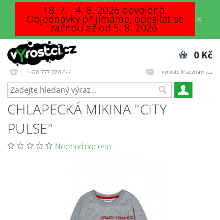
18. 7. - 4. 8. 2026 dovolená.
Objednávky přijímáme, odesílat se
začnou až od 5. 8. 2026.
0 Kč
vyrostci@seznam.cz
+420 777 070 644
CHLAPECKÁ MIKINA "CITY
PULSE"
Neohodnoceno