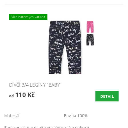
Více barevných variant
DÍVČÍ 3/4 LEGÍNY "BABY"
110 Kč
od
DETAIL
Materiál
Bavlna 100%
Buďte první, kdo napíše příspěvek k této položce.