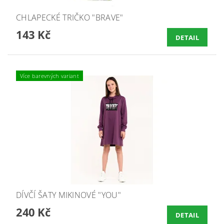
CHLAPECKÉ TRIČKO "BRAVE"
143 Kč
DETAIL
Více barevných variant
DÍVČÍ ŠATY MIKINOVÉ "YOU"
240 Kč
DETAIL