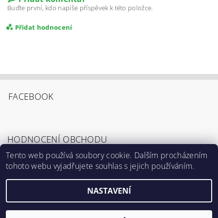
Buďte první, kdo napíše příspěvek k této položce.
Přidat hodnocení
FACEBOOK
HODNOCENÍ OBCHODU
Tento web používá soubory cookie. Dalším procházením
tohoto webu vyjadřujete souhlas s jejich používáním.
Zobrazit všechna hodnocení obchodu
Souhlasím s
Podmínkami ochrany osobních
údajů
.
NASTAVENÍ
2026 ©
Výrostci.cz
, všechna práva vyhrazena