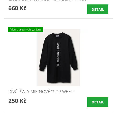
660 Kč
DETAIL
Více barevných variant
DÍVČÍ ŠATY MIKINOVÉ "SO SWEET"
250 Kč
DETAIL