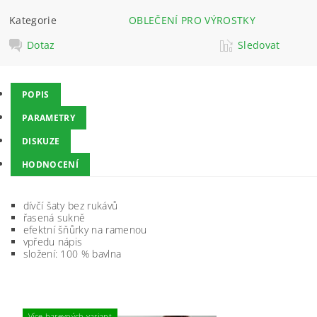
Kategorie
OBLEČENÍ PRO VÝROSTKY
Dotaz
Sledovat
POPIS
PARAMETRY
DISKUZE
HODNOCENÍ
dívčí šaty bez rukávů
řasená sukně
efektní šňůrky na ramenou
vpředu nápis
složení: 100 % bavlna
Více barevných variant