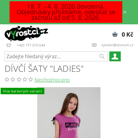
18. 7. - 4. 8. 2026 dovolená.
Objednávky přijímáme, odesílat se
začnou až od 5. 8. 2026.
0 Kč
vyrostci@seznam.cz
+420 777 070 644
DÍVČÍ ŠATY "LADIES"
Neohodnoceno
Více barevných variant