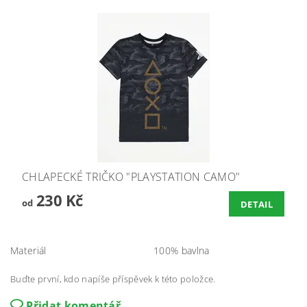
CHLAPECKÉ TRIČKO "PLAYSTATION CAMO"
230 Kč
od
DETAIL
Materiál
100% bavlna
Buďte první, kdo napíše příspěvek k této položce.
Přidat komentář