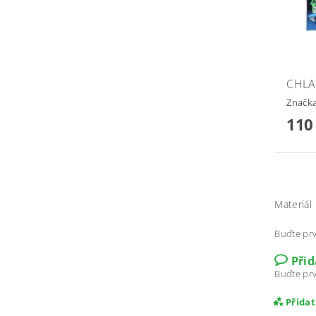
CHLA
Značk
110
Materiál
Buďte prv
Při
Buďte prv
Přida