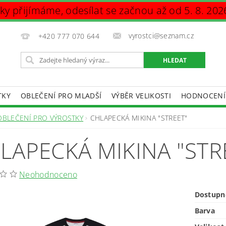
vky přijímáme, odesílat se začnou až od 5. 8. 202
vyrostci@seznam.cz
+420 777 070 644
TKY
OBLEČENÍ PRO MLADŠÍ
VÝBĚR VELIKOSTI
HODNOCENÍ
DAJŮ
OBLEČENÍ PRO VÝROSTKY
CHLAPECKÁ MIKINA "STREET"
LAPECKÁ MIKINA "STR
Neohodnoceno
Dostupn
Barva