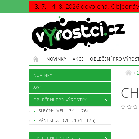
18. 7. - 4. 8. 2026 dovolená. Objedná
NOVINKY
AKCE
OBLEČENÍ PRO VÝROS
KONTAKTY
PODMÍNKY OCHRANY OSOBNÍCH Ú
NOVINKY
CH
AKCE
OBLEČENÍ PRO VÝROSTKY
SLEČNY (VEL. 134 - 176)
PÁNI KLUCI (VEL. 134 - 176)
OBLEČENÍ PRO MLADŠÍ