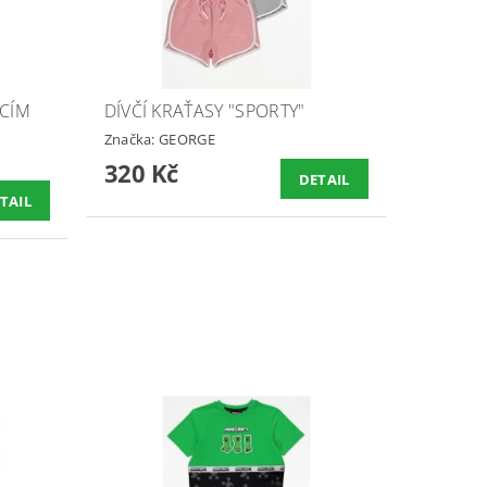
ICÍM
DÍVČÍ KRAŤASY "SPORTY"
Značka:
GEORGE
320 Kč
DETAIL
TAIL