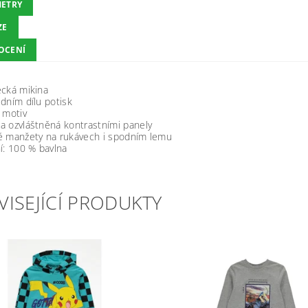
ETRY
ZE
OCENÍ
ecká mikina
dním dílu potisk
 motiv
a ozvláštněná kontrastními panely
é manžety na rukávech i spodním lemu
í: 100 % bavlna
VISEJÍCÍ PRODUKTY