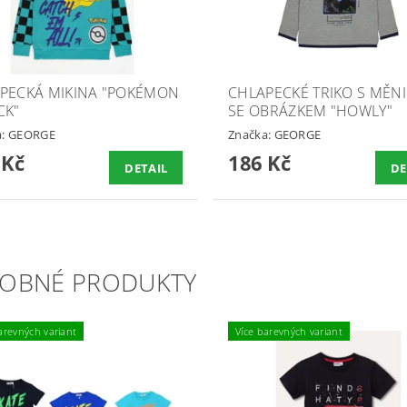
PECKÁ MIKINA "POKÉMON
CHLAPECKÉ TRIKO S MĚN
CK"
SE OBRÁZKEM "HOWLY"
a:
GEORGE
Značka:
GEORGE
 Kč
186 Kč
DETAIL
DE
OBNÉ PRODUKTY
arevných variant
Více barevných variant