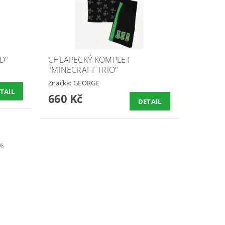
D"
CHLAPECKÝ KOMPLET
"MINECRAFT TRIO"
Značka:
GEORGE
TAIL
660 Kč
DETAIL
%