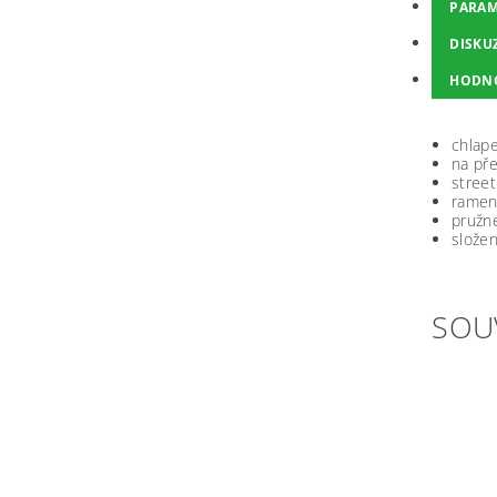
PARAM
DISKU
HODN
chlap
na pře
street
ramen
pružn
složen
SOU