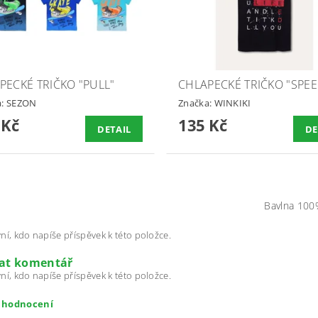
PECKÉ TRIČKO "PULL"
CHLAPECKÉ TRIČKO "SPEE
a:
SEZON
Značka:
WINKIKI
 Kč
135 Kč
DETAIL
DE
Bavlna 100
ní, kdo napíše příspěvek k této položce.
dat komentář
ní, kdo napíše příspěvek k této položce.
t hodnocení