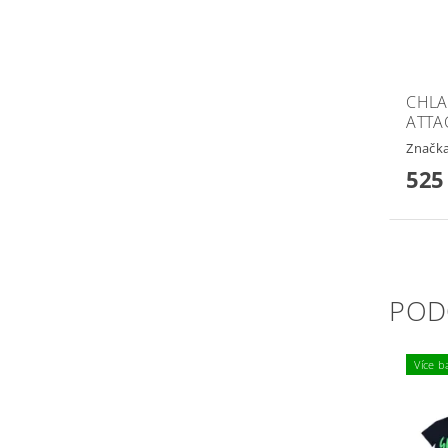
CHLA
ATTA
Značk
525
POD
Více b