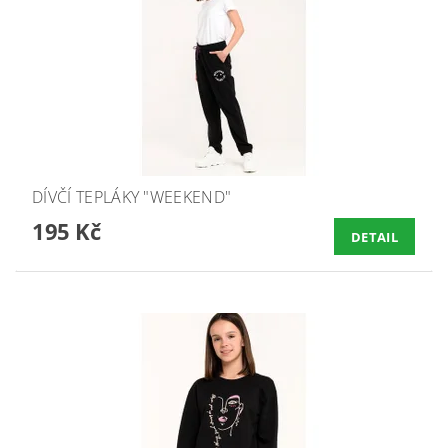
DÍVČÍ TEPLÁKY "WEEKEND"
195 Kč
DETAIL