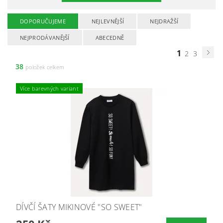
DOPORUČUJEME
NEJLEVNĚJŠÍ
NEJDRAŽŠÍ
NEJPRODÁVANĚJŠÍ
ABECEDNĚ
1
2
3
38
položek celkem
Více barevných variant
DÍVČÍ ŠATY MIKINOVÉ "SO SWEET"