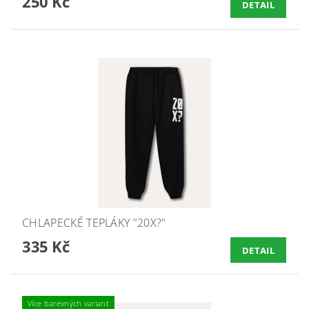
250 Kč
DETAIL
CHLAPECKÉ TEPLÁKY "20X?"
335 Kč
DETAIL
Více barevných variant