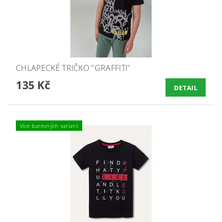
CHLAPECKÉ TRIČKO "GRAFFITI"
135 Kč
DETAIL
Více barevných variant