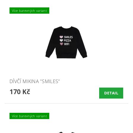
Více barevných variant
DÍVČÍ MIKINA "SMILES"
170 Kč
DETAIL
Více barevných variant