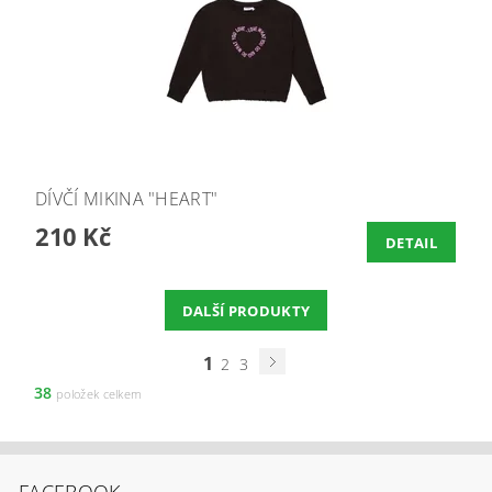
DÍVČÍ MIKINA "HEART"
210 Kč
DETAIL
DALŠÍ PRODUKTY
1
2
3
38
položek celkem