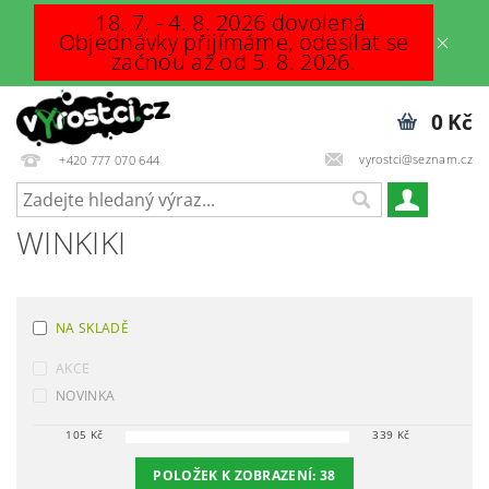
18. 7. - 4. 8. 2026 dovolená.
Objednávky přijímáme, odesílat se
začnou až od 5. 8. 2026.
0 Kč
vyrostci@seznam.cz
+420 777 070 644
WINKIKI
NA SKLADĚ
AKCE
NOVINKA
105
Kč
339
Kč
POLOŽEK K ZOBRAZENÍ:
38