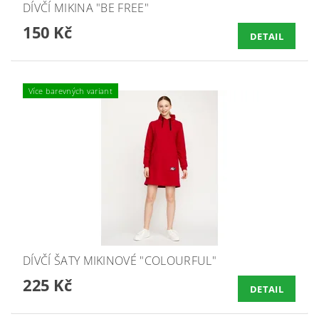
DÍVČÍ MIKINA "BE FREE"
150 Kč
DETAIL
Více barevných variant
DÍVČÍ ŠATY MIKINOVÉ "COLOURFUL"
225 Kč
DETAIL