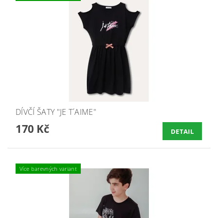
DÍVČÍ ŠATY "JE T´AIME"
170 Kč
DETAIL
Více barevných variant