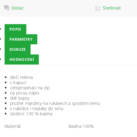
Dotaz
Sledovat
POPIS
PARAMETRY
DISKUZE
HODNOCENÍ
dívčí mikina
s kapucí
celopropínací na zip
na prsou nápis
dvě kapsy
pružné manžety na rukávech a spodním lemu
v nabídce i tepláky do setu
složení: 100 % bavlna
Materiál
Bavlna 100%