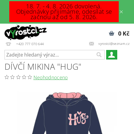
18. 7. - 4. 8. 2026 dovolená.
Objednávky přijímáme, odesílat se
začnou až od 5. 8. 2026.
0 Kč
vyrostci@seznam.cz
+420 777 070 644
DÍVČÍ MIKINA "HUG"
Neohodnoceno