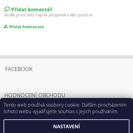
Přidat komentář
Buďte první, kdo napíše příspěvek k této položce.
Přidat hodnocení
FACEBOOK
HODNOCENÍ OBCHODU
Tento web používá soubory cookie. Dalším procházením
tohoto webu vyjadřujete souhlas s jejich používáním.
Zobrazit všechna hodnocení obchodu
Souhlasím s
Podmínkami ochrany osobních
údajů
.
NASTAVENÍ