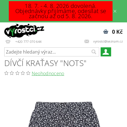
18. 7. - 4. 8. 2026 dovolená.
Objednávky přijímáme, odesílat se
začnou až od 5. 8. 2026.
0 Kč
vyrostci@seznam.cz
+420 777 070 644
DÍVČÍ KRAŤASY "NOTS"
Neohodnoceno