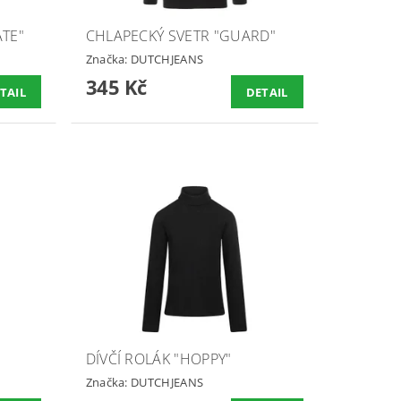
ATE"
CHLAPECKÝ SVETR "GUARD"
Značka:
DUTCHJEANS
345 Kč
TAIL
DETAIL
DÍVČÍ ROLÁK "HOPPY"
Značka:
DUTCHJEANS