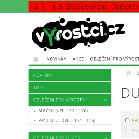
18. 7. - 4. 8. 2026 dovolená. Objedná
NOVINKY
AKCE
OBLEČENÍ PRO VÝROS
KONTAKTY
PODMÍNKY OCHRANY OSOBNÍCH Ú
NOVINKY
DU
AKCE
OBLEČENÍ PRO VÝROSTKY
SLEČNY (VEL. 134 - 176)
PÁNI KLUCI (VEL. 134 - 176)
NA 
AK
OBLEČENÍ PRO MLADŠÍ