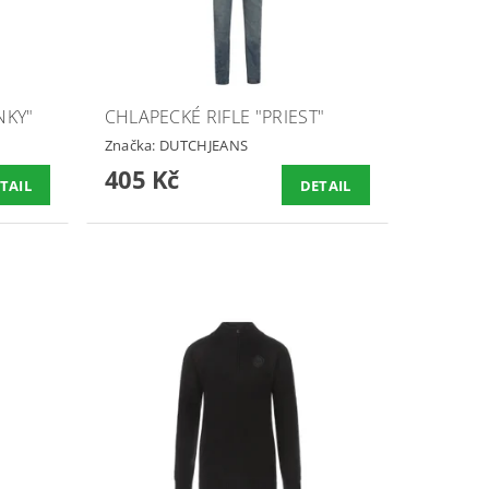
NKY"
CHLAPECKÉ RIFLE "PRIEST"
Značka:
DUTCHJEANS
405 Kč
TAIL
DETAIL