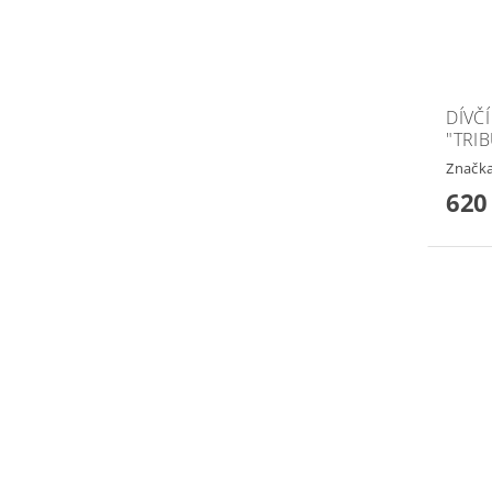
DÍVČ
"TRI
Značk
620