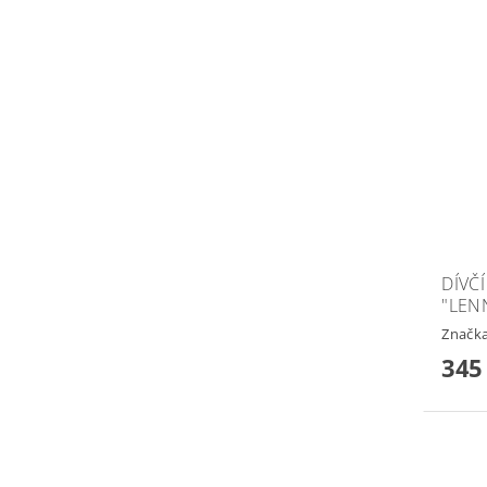
DÍVČ
"LEN
Značk
345