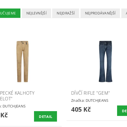
UČUJEME
NEJLEVNĚJŠÍ
NEJDRAŽŠÍ
NEJPRODÁVANĚJŠÍ
PECKÉ KALHOTY
DÍVČÍ RIFLE "GEM"
ELOT"
Značka:
DUTCHJEANS
a:
DUTCHJEANS
405 Kč
DE
 Kč
DETAIL