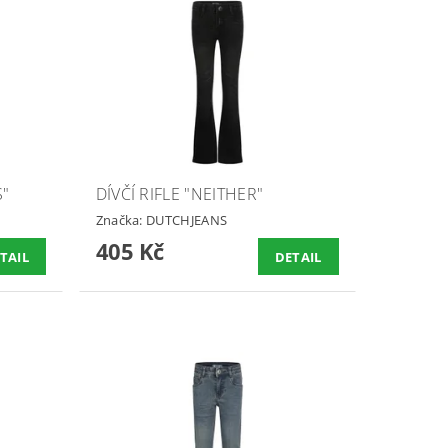
S"
DÍVČÍ RIFLE "NEITHER"
Značka:
DUTCHJEANS
405 Kč
TAIL
DETAIL