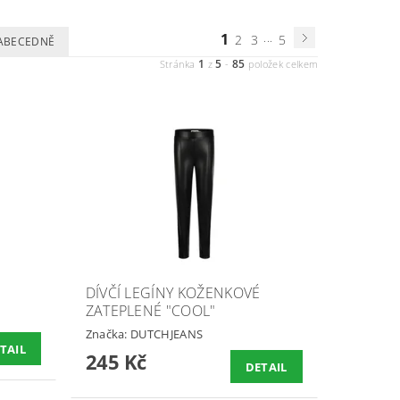
1
...
2
3
5
ABECEDNĚ
1
5
85
Stránka
z
-
položek celkem
DÍVČÍ LEGÍNY KOŽENKOVÉ
ZATEPLENÉ "COOL"
Značka:
DUTCHJEANS
TAIL
245 Kč
DETAIL