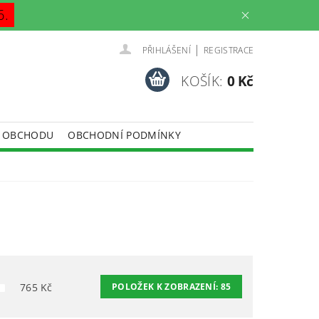
6.
|
PŘIHLÁŠENÍ
REGISTRACE
KOŠÍK:
0 Kč
 OBCHODU
OBCHODNÍ PODMÍNKY
765
Kč
POLOŽEK K ZOBRAZENÍ:
85