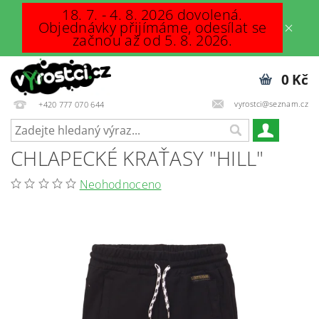
18. 7. - 4. 8. 2026 dovolená.
Objednávky přijímáme, odesílat se
začnou až od 5. 8. 2026.
0 Kč
vyrostci@seznam.cz
+420 777 070 644
CHLAPECKÉ KRAŤASY "HILL"
Neohodnoceno