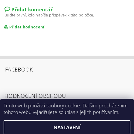
Přidat komentář
Buďte první, kdo napíše příspěvek k této položce.
Přidat hodnocení
FACEBOOK
HODNOCENÍ OBCHODU
Tento web používá soubory cookie. Dalším procházením
tohoto webu vyjadřujete souhlas s jejich používáním.
Zobrazit všechna hodnocení obchodu
Souhlasím s
Podmínkami ochrany osobních
údajů
.
NASTAVENÍ