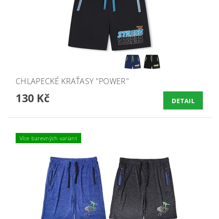
CHLAPECKÉ KRAŤASY "POWER"
130 Kč
DETAIL
Více barevných variant