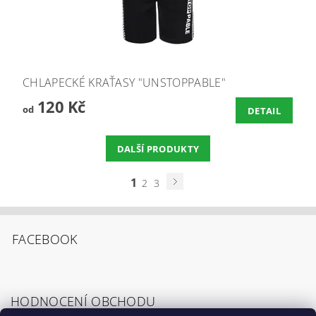
CHLAPECKÉ KRAŤASY "UNSTOPPABLE"
120 Kč
od
DETAIL
DALŠÍ PRODUKTY
1
2
3
FACEBOOK
HODNOCENÍ OBCHODU