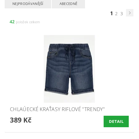
NEJPRODÁVANĚJŠÍ
ABECEDNĚ
1
2
3
42
položek celkem
CHLAÚECKÉ KRAŤASY RIFLOVÉ "TRENDY"
389 Kč
DETAIL