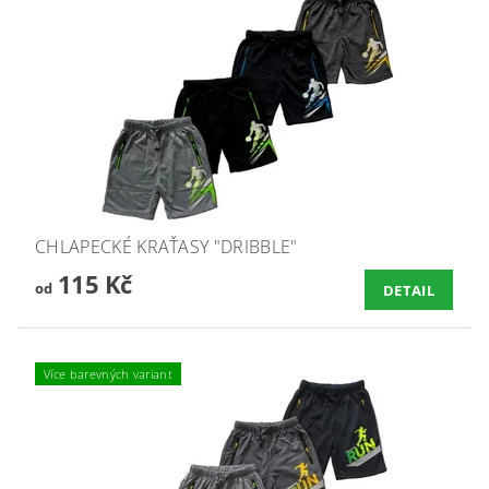
CHLAPECKÉ KRAŤASY "DRIBBLE"
115 Kč
od
DETAIL
Více barevných variant