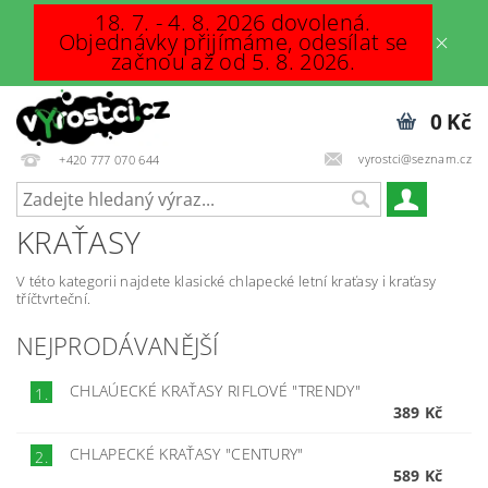
18. 7. - 4. 8. 2026 dovolená.
Objednávky přijímáme, odesílat se
začnou až od 5. 8. 2026.
0 Kč
vyrostci@seznam.cz
+420 777 070 644
KRAŤASY
V této kategorii najdete klasické chlapecké letní kraťasy i kraťasy
tříčtvrteční.
NEJPRODÁVANĚJŠÍ
CHLAÚECKÉ KRAŤASY RIFLOVÉ "TRENDY"
1.
389 Kč
CHLAPECKÉ KRAŤASY "CENTURY"
2.
589 Kč