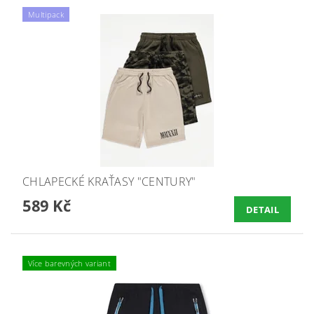
Multipack
CHLAPECKÉ KRAŤASY "CENTURY"
589 Kč
DETAIL
Více barevných variant