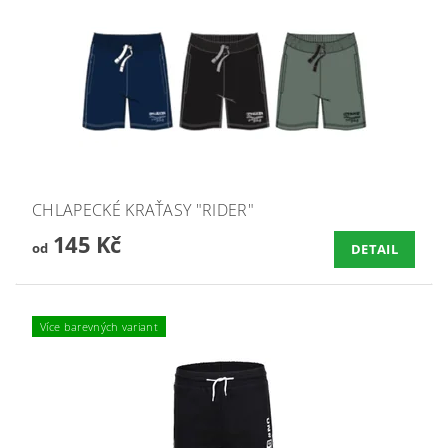
CHLAPECKÉ KRAŤASY "RIDER"
145 Kč
od
DETAIL
Více barevných variant