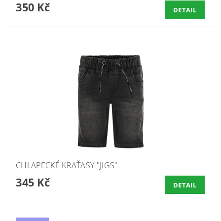
350 Kč
DETAIL
CHLAPECKÉ KRAŤASY "JIGS"
345 Kč
DETAIL