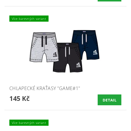
Více barevných variant
CHLAPECKÉ KRAŤASY "GAME#1"
145 Kč
DETAIL
Více barevných variant