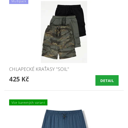
Multipack
CHLAPECKÉ KRAŤASY "SOIL"
425 Kč
DETAIL
Více barevných variant