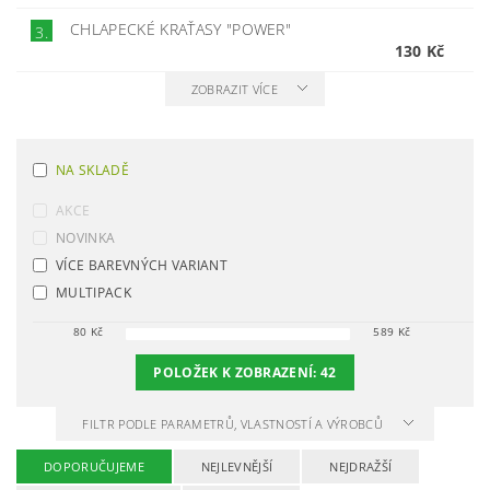
CHLAPECKÉ KRAŤASY "POWER"
3.
130 Kč
ZOBRAZIT VÍCE
NA SKLADĚ
AKCE
NOVINKA
VÍCE BAREVNÝCH VARIANT
MULTIPACK
80
Kč
589
Kč
POLOŽEK K ZOBRAZENÍ:
42
FILTR PODLE PARAMETRŮ, VLASTNOSTÍ A VÝROBCŮ
DOPORUČUJEME
NEJLEVNĚJŠÍ
NEJDRAŽŠÍ