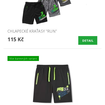
CHLAPECKÉ KRAŤASY "RUN"
115 Kč
DETAIL
Více barevných variant