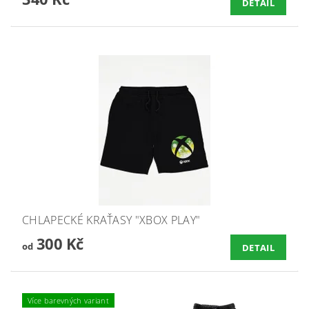
DETAIL
CHLAPECKÉ KRAŤASY "XBOX PLAY"
300 Kč
od
DETAIL
Více barevných variant