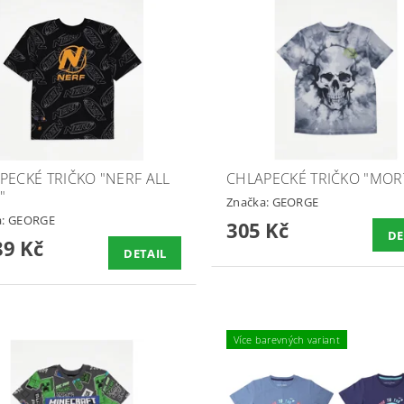
PECKÉ TRIČKO "NERF ALL
CHLAPECKÉ TRIČKO "MOR
"
Značka:
GEORGE
a:
GEORGE
305 Kč
DE
9 Kč
DETAIL
Více barevných variant