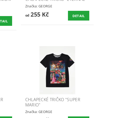
Značka:
GEORGE
255 Kč
od
DETAIL
TAIL
ER
CHLAPECKÉ TRIČKO "SUPER
MARIO"
Značka:
GEORGE