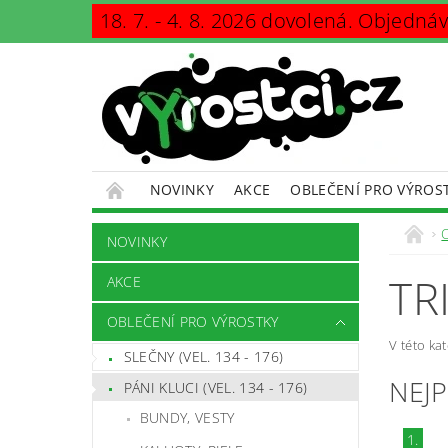
18. 7. - 4. 8. 2026 dovolená. Objedná
NOVINKY
AKCE
OBLEČENÍ PRO VÝROS
KONTAKTY
PODMÍNKY OCHRANY OSOBNÍCH Ú
NOVINKY
TR
AKCE
OBLEČENÍ PRO VÝROSTKY
V této ka
SLEČNY (VEL. 134 - 176)
NEJ
PÁNI KLUCI (VEL. 134 - 176)
BUNDY, VESTY
1.