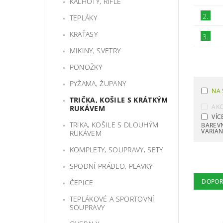
KALHOTY, RIFLE
2.
TEPLÁKY
KRAŤASY
3.
MIKINY, SVETRY
PONOŽKY
PYŽAMA, ŽUPANY
NA 
TRIČKA, KOŠILE S KRÁTKÝM
AK
RUKÁVEM
VÍC
TRIKA, KOŠILE S DLOUHÝM
BAREV
VARIA
RUKÁVEM
KOMPLETY, SOUPRAVY, SETY
SPODNÍ PRÁDLO, PLAVKY
DOPOR
ČEPICE
TEPLÁKOVÉ A SPORTOVNÍ
SOUPRAVY