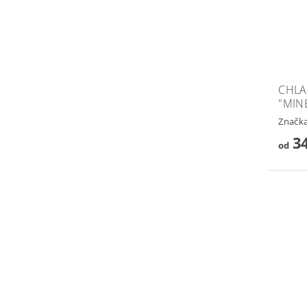
CHLA
"MIN
Značk
34
od