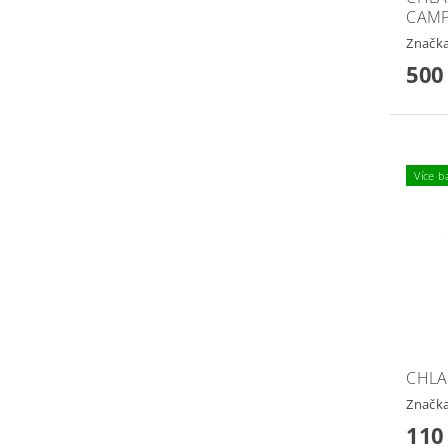
CAMP
Značk
500
Více b
CHLA
Značk
110