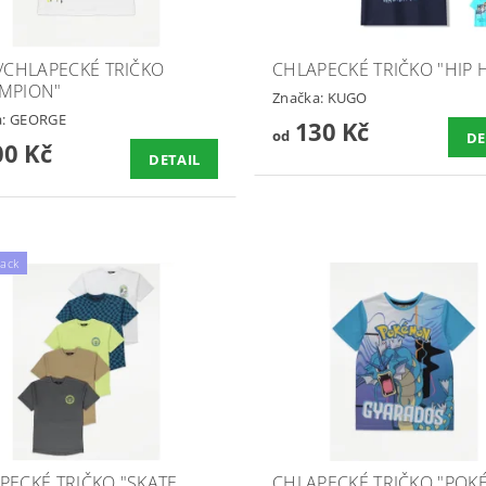
Í/CHLAPECKÉ TRIČKO
CHLAPECKÉ TRIČKO "HIP 
MPION"
Značka:
KUGO
a:
GEORGE
130 Kč
od
DE
0 Kč
DETAIL
pack
PECKÉ TRIČKO "SKATE
CHLAPECKÉ TRIČKO "PO