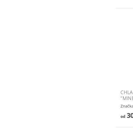
CHLA
"MIN
Značk
30
od