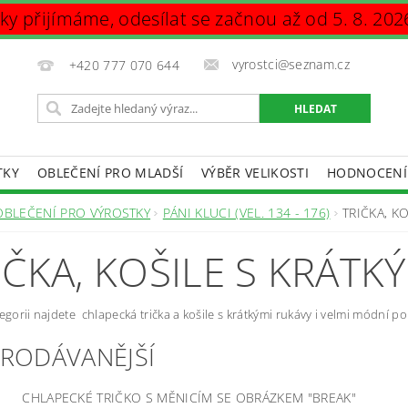
vky přijímáme, odesílat se začnou až od 5. 8. 202
vyrostci@seznam.cz
+420 777 070 644
TKY
OBLEČENÍ PRO MLADŠÍ
VÝBĚR VELIKOSTI
HODNOCENÍ
DAJŮ
OBLEČENÍ PRO VÝROSTKY
PÁNI KLUCI (VEL. 134 - 176)
TRIČKA, K
IČKA, KOŠILE S KRÁT
tegorii najdete chlapecká trička a košile s krátkými rukávy i velmi módní pol
PRODÁVANĚJŠÍ
CHLAPECKÉ TRIČKO S MĚNICÍM SE OBRÁZKEM "BREAK"