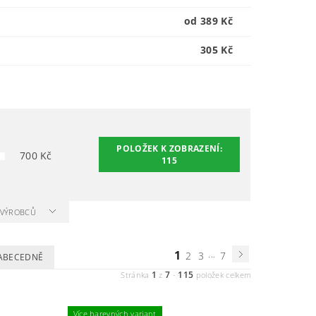
od 389 Kč
305 Kč
POLOŽEK K ZOBRAZENÍ:
700
Kč
115
A VÝROBCŮ
1
...
2
3
7
ABECEDNĚ
1
7
115
Stránka
z
-
položek celkem
Více barevných variant