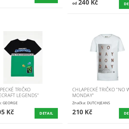
240 Kč
od
DE
PECKÉ TRIČKO
CHLAPECKÉ TRIČKO "NO 
ECRAFT LEGENDS"
MONDAY"
a:
GEORGE
Značka:
DUTCHJEANS
5 Kč
210 Kč
DETAIL
DE