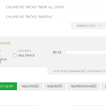
CHLAPECKÉ TRIČKO "NERF ALL OVER"
CHLAPECKÉ TRIČKO "MORTAL"
ZOBRAZIT VÍCE
SKLADĚ
CE
NOVINKA
90
Kč
E
MULTIPACK
NÝCH
NT
FILTR PODLE PARAMETRŮ, VLASTNOSTÍ 
UČUJEME
NEJLEVNĚJŠÍ
NEJDRAŽŠÍ
NEJPRODÁVANĚJŠÍ