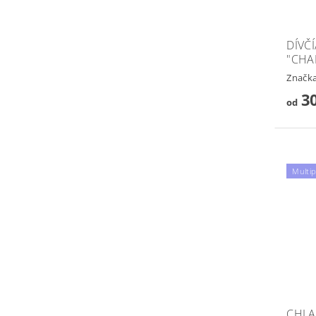
DÍVČ
"CHA
Značk
30
od
Multi
CHLA