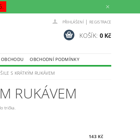
6.
|
PŘIHLÁŠENÍ
REGISTRACE
KOŠÍK:
0 Kč
 OBCHODU
OBCHODNÍ PODMÍNKY
OŠILE S KRÁTKÝM RUKÁVEM
KÝM RUKÁVEM
o trička.
143 Kč