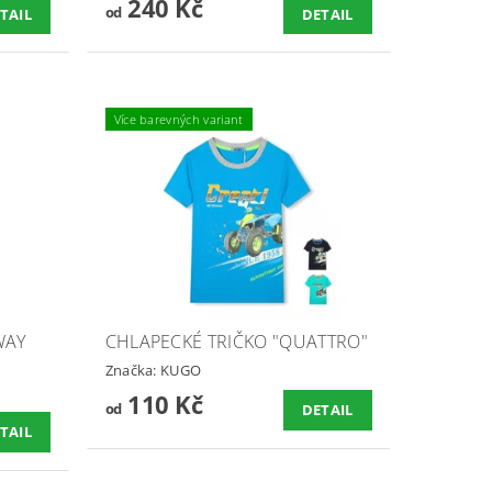
240 Kč
od
TAIL
DETAIL
Více barevných variant
WAY
CHLAPECKÉ TRIČKO "QUATTRO"
Značka:
KUGO
110 Kč
od
DETAIL
TAIL