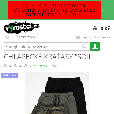
18. 7. - 4. 8. 2026 dovolená.
Objednávky přijímáme, odesílat se
začnou až od 5. 8. 2026.
0 Kč
vyrostci@seznam.cz
+420 777 070 644
CHLAPECKÉ KRAŤASY "SOIL"
Neohodnoceno
Multipack