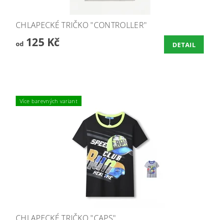
CHLAPECKÉ TRIČKO "CONTROLLER"
125 Kč
od
DETAIL
Více barevných variant
CHLAPECKÉ TRIČKO "CAPS"