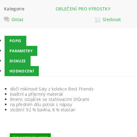
Kategorie
OBLEČENÍ PRO VÝROSTKY
Dotaz
Sledovat
POPIS
PARAMETRY
DISKUZE
HODNOCENÍ
dívčí mikinové šaty z kolekce Best Friends
kvalitní a příjemný materiál
límenc stojáček se stahovacími šňůrami
na předním dílu potisk s nápisy
složení: 92 % bavlna, 8 % elastan
Více barevných variant