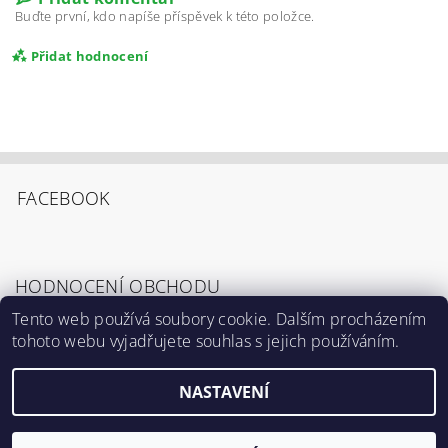
Buďte první, kdo napíše příspěvek k této položce.
Přidat hodnocení
FACEBOOK
HODNOCENÍ OBCHODU
Tento web používá soubory cookie. Dalším procházením
tohoto webu vyjadřujete souhlas s jejich používáním.
Zobrazit všechna hodnocení obchodu
Souhlasím s
Podmínkami ochrany osobních
údajů
.
NASTAVENÍ
2026 ©
Výrostci.cz
, všechna práva vyhrazena