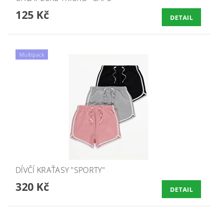
125 Kč
DETAIL
Multipack
DÍVČÍ KRAŤASY "SPORTY"
320 Kč
DETAIL