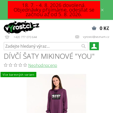
18. 7. - 4. 8. 2026 dovolená.
Objednávky přijímáme, odesílat se
začnou až od 5. 8. 2026.
0 Kč
vyrostci@seznam.cz
+420 777 070 644
DÍVČÍ ŠATY MIKINOVÉ "YOU"
Neohodnoceno
Více barevných variant