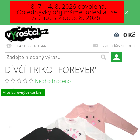
18. 7. - 4. 8. 2026 dovolená.
Objednávky přijímáme, odesílat se
začnou až od 5. 8. 2026.
0 Kč
vyrostci@seznam.cz
+420 777 070 644
DÍVČÍ TRIKO "FOREVER"
Neohodnoceno
Více barevných variant