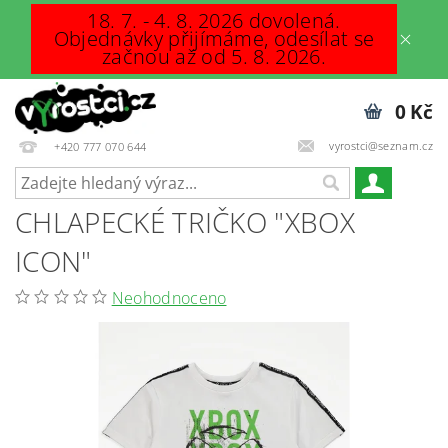
18. 7. - 4. 8. 2026 dovolená.
Objednávky přijímáme, odesílat se
začnou až od 5. 8. 2026.
0 Kč
vyrostci@seznam.cz
+420 777 070 644
CHLAPECKÉ TRIČKO "XBOX
ICON"
Neohodnoceno