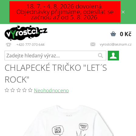
18. 7. - 4. 8. 2026 dovolená.
Objednávky přijímáme, odesílat se
začnou až od 5. 8. 2026.
0 Kč
vyrostci@seznam.cz
+420 777 070 644
CHLAPECKÉ TRIČKO "LET´S
ROCK"
Neohodnoceno