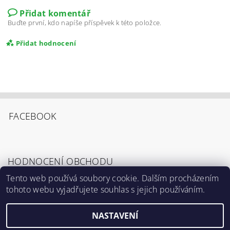
Přidat komentář
Buďte první, kdo napíše příspěvek k této položce.
Přidat hodnocení
FACEBOOK
HODNOCENÍ OBCHODU
Tento web používá soubory cookie. Dalším procházením
tohoto webu vyjadřujete souhlas s jejich používáním.
Zobrazit všechna hodnocení obchodu
Souhlasím s
Podmínkami ochrany osobních
údajů
.
NASTAVENÍ
2026 ©
Výrostci.cz
, všechna práva vyhrazena