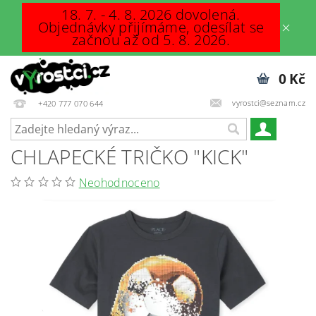
18. 7. - 4. 8. 2026 dovolená.
Objednávky přijímáme, odesílat se
začnou až od 5. 8. 2026.
0 Kč
vyrostci@seznam.cz
+420 777 070 644
CHLAPECKÉ TRIČKO "KICK"
Neohodnoceno