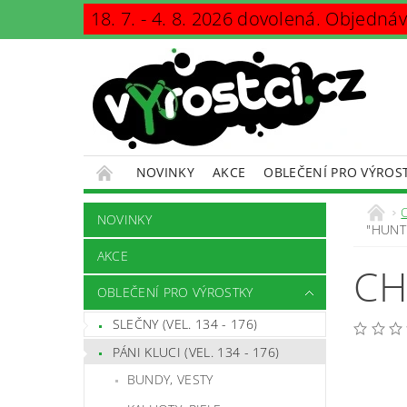
18. 7. - 4. 8. 2026 dovolená. Objedná
NOVINKY
AKCE
OBLEČENÍ PRO VÝROS
KONTAKTY
PODMÍNKY OCHRANY OSOBNÍCH Ú
NOVINKY
"HUNT
AKCE
CH
OBLEČENÍ PRO VÝROSTKY
SLEČNY (VEL. 134 - 176)
PÁNI KLUCI (VEL. 134 - 176)
BUNDY, VESTY