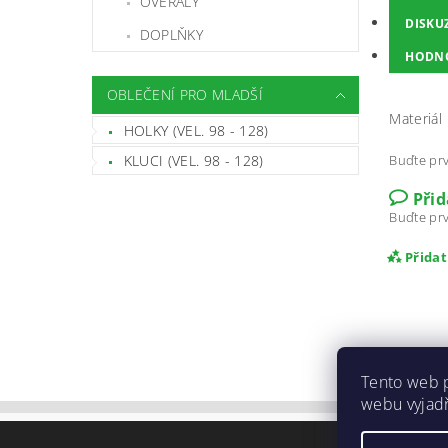
OVERALY
DISKU
DOPLŇKY
HODN
OBLEČENÍ PRO MLADŠÍ
Materiál
HOLKY (VEL. 98 - 128)
Buďte prv
KLUCI (VEL. 98 - 128)
Při
Buďte prv
Přida
Tento web 
webu vyjadř