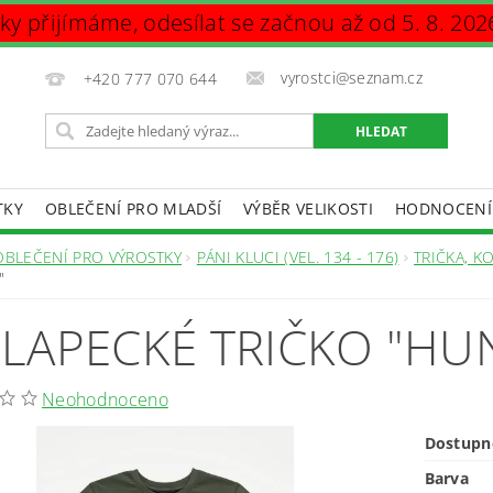
vky přijímáme, odesílat se začnou až od 5. 8. 202
vyrostci@seznam.cz
+420 777 070 644
TKY
OBLEČENÍ PRO MLADŠÍ
VÝBĚR VELIKOSTI
HODNOCENÍ
DAJŮ
OBLEČENÍ PRO VÝROSTKY
PÁNI KLUCI (VEL. 134 - 176)
TRIČKA, K
"
LAPECKÉ TRIČKO "HU
Neohodnoceno
Dostupn
Barva