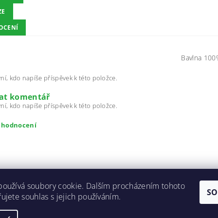
ZE
OCENÍ
Bavlna 100
ní, kdo napíše příspěvek k této položce.
dat komentář
ní, kdo napíše příspěvek k této položce.
t hodnocení
používá soubory cookie. Dalším procházením tohoto
SO
ujete souhlas s jejich používáním.