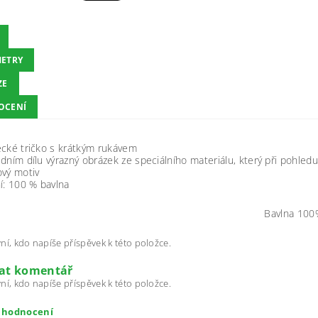
ETRY
ZE
OCENÍ
ecké tričko s krátkým rukávem
dním dílu výrazný obrázek ze speciálního materiálu, který při pohle
ový motiv
í: 100 % bavlna
Bavlna 100
ní, kdo napíše příspěvek k této položce.
dat komentář
ní, kdo napíše příspěvek k této položce.
t hodnocení