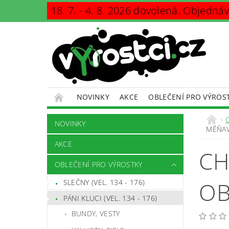
18. 7. - 4. 8. 2026 dovolená. Objedná
NOVINKY
AKCE
OBLEČENÍ PRO VÝROS
KONTAKTY
PODMÍNKY OCHRANY OSOBNÍCH Ú
NOVINKY
MĚŇAV
AKCE
CH
OBLEČENÍ PRO VÝROSTKY
OB
SLEČNY (VEL. 134 - 176)
PÁNI KLUCI (VEL. 134 - 176)
BUNDY, VESTY