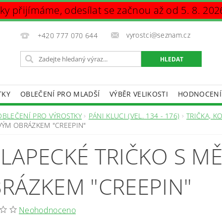
vky přijímáme, odesílat se začnou až od 5. 8. 202
vyrostci@seznam.cz
+420 777 070 644
TKY
OBLEČENÍ PRO MLADŠÍ
VÝBĚR VELIKOSTI
HODNOCENÍ
DAJŮ
OBLEČENÍ PRO VÝROSTKY
PÁNI KLUCI (VEL. 134 - 176)
TRIČKA, K
ÝM OBRÁZKEM "CREEPIN"
LAPECKÉ TRIČKO S M
RÁZKEM "CREEPIN"
Neohodnoceno