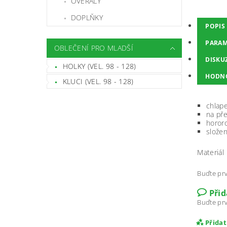
OVERALY
DOPLŇKY
POPIS
PARAM
OBLEČENÍ PRO MLADŠÍ
DISKU
HOLKY (VEL. 98 - 128)
HODN
KLUCI (VEL. 98 - 128)
chlap
na pře
horor
složen
Materiál
Buďte prv
Při
Buďte prv
Přida