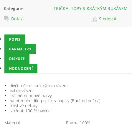
Kategorie
TRIČKA, TOPY S KRÁTKÝM RUKÁVEM
Dotaz
Sledovat
POPIS
PARAMETRY
DISKUZE
HODNOCENÍ
dívčí tričko s krátkým rukávem
batikový vzor
krásné neonové barvy
na předním dílu potisk s nápisy (Buď jedinečná)
třpytivé detaily
složení: 100 % bavlna
Materiál
Bavlna 100%