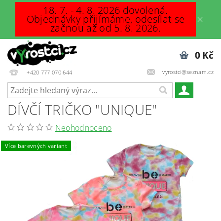
18. 7. - 4. 8. 2026 dovolená.
Objednávky přijímáme, odesílat se
začnou až od 5. 8. 2026.
0 Kč
vyrostci@seznam.cz
+420 777 070 644
DÍVČÍ TRIČKO "UNIQUE"
Neohodnoceno
Více barevných variant