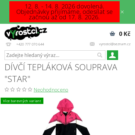
12. 8. - 14. 8. 2026 dovolená.
Objednávky přijímáme, odesílat se
začnou až od 17. 8. 2026.
0 Kč
vyrostci@seznam.cz
+420 777 070 644
DÍVČÍ TEPLÁKOVÁ SOUPRAVA
"STAR"
Neohodnoceno
Více barevných variant