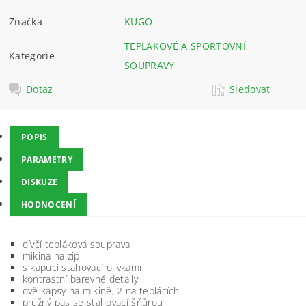
Značka
KUGO
TEPLÁKOVÉ A SPORTOVNÍ
Kategorie
SOUPRAVY
Dotaz
Sledovat
POPIS
PARAMETRY
DISKUZE
HODNOCENÍ
dívčí tepláková souprava
mikina na zip
s kapucí stahovací olivkami
kontrastní barevné detaily
dvě kapsy na mikině, 2 na teplácích
pružný pas se stahovací šňůrou