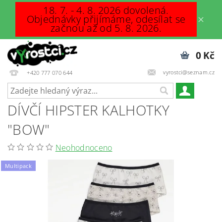
18. 7. - 4. 8. 2026 dovolená.
Objednávky přijímáme, odesílat se
začnou až od 5. 8. 2026.
0 Kč
vyrostci@seznam.cz
+420 777 070 644
DÍVČÍ HIPSTER KALHOTKY
"BOW"
Neohodnoceno
Multipack