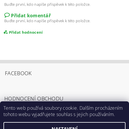
Buďte první, kdo napíše příspěvek k této položce.
Přidat komentář
Buďte první, kdo napíše příspěvek k této položce.
Přidat hodnocení
FACEBOOK
HODNOCENÍ OBCHODU
Tento web používá soubory cookie. Dalším procházením
tohoto webu vyjadřujete souhlas s jejich používáním.
Zobrazit všechna hodnocení obchodu
Souhlasím s
Podmínkami ochrany osobních
údajů
.