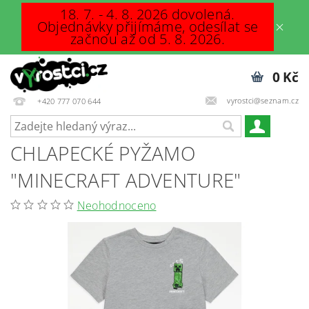
18. 7. - 4. 8. 2026 dovolená.
Objednávky přijímáme, odesílat se
začnou až od 5. 8. 2026.
0 Kč
vyrostci@seznam.cz
+420 777 070 644
CHLAPECKÉ PYŽAMO
"MINECRAFT ADVENTURE"
Neohodnoceno