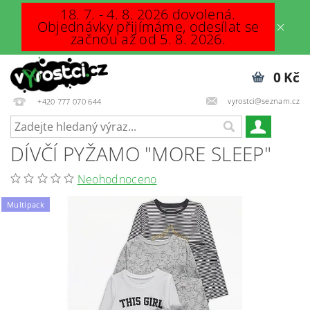
18. 7. - 4. 8. 2026 dovolená.
Objednávky přijímáme, odesílat se
začnou až od 5. 8. 2026.
0 Kč
vyrostci@seznam.cz
+420 777 070 644
DÍVČÍ PYŽAMO "MORE SLEEP"
Neohodnoceno
Multipack