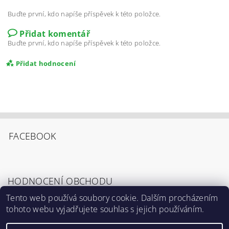
Buďte první, kdo napíše příspěvek k této položce.
Přidat komentář
Buďte první, kdo napíše příspěvek k této položce.
Přidat hodnocení
FACEBOOK
HODNOCENÍ OBCHODU
Tento web používá soubory cookie. Dalším procházením
tohoto webu vyjadřujete souhlas s jejich používáním.
Zobrazit všechna hodnocení obchodu
Souhlasím s
Podmínkami ochrany osobních
údajů
.