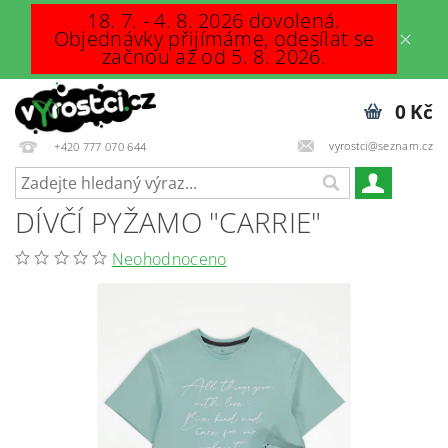
18. 7. - 4. 8. 2026 dovolená.
Objednávky přijímáme, odesílat se
začnou až od 5. 8. 2026.
0 Kč
vyrostci@seznam.cz
+420 777 070 644
DÍVČÍ PYŽAMO "CARRIE"
Neohodnoceno