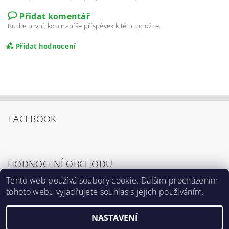
Přidat komentář
Buďte první, kdo napíše příspěvek k této položce.
Přidat hodnocení
FACEBOOK
HODNOCENÍ OBCHODU
Tento web používá soubory cookie. Dalším procházením
tohoto webu vyjadřujete souhlas s jejich používáním.
Zobrazit všechna hodnocení obchodu
Souhlasím s
Podmínkami ochrany osobních
údajů
.
NASTAVENÍ