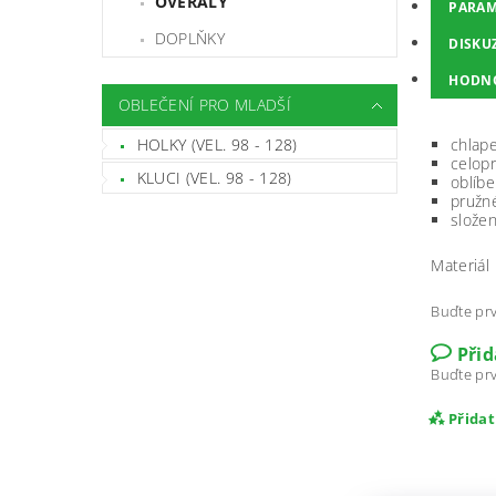
OVERALY
PARAM
DOPLŇKY
DISKU
HODN
OBLEČENÍ PRO MLADŠÍ
HOLKY (VEL. 98 - 128)
chlape
celopr
KLUCI (VEL. 98 - 128)
oblíb
pružn
složen
Materiál
Buďte prv
Při
Buďte prv
Přida