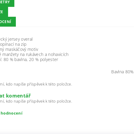
ETRY
ZE
OCENÍ
cký jersey overal
opínací na zip
ený maskáčový motiv
é manžety na rukávech a nohavicích
í: 8
0 % bavlna, 20 % polyester
Bavlna 80%
ní, kdo napíše příspěvek k této položce.
dat komentář
ní, kdo napíše příspěvek k této položce.
t hodnocení