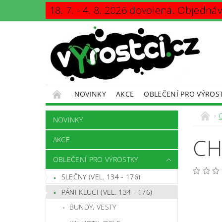
18. 7. - 4. 8. 2026 dovolená. Objedná
NOVINKY
AKCE
OBLEČENÍ PRO VÝROS
KONTAKTY
PODMÍNKY OCHRANY OSOBNÍCH Ú
NOVINKY
CH
AKCE
OBLEČENÍ PRO VÝROSTKY
SLEČNY (VEL. 134 - 176)
PÁNI KLUCI (VEL. 134 - 176)
BUNDY, VESTY