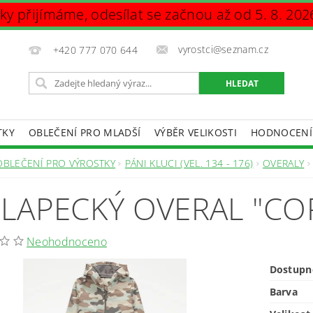
vky přijímáme, odesílat se začnou až od 5. 8. 202
vyrostci@seznam.cz
+420 777 070 644
TKY
OBLEČENÍ PRO MLADŠÍ
VÝBĚR VELIKOSTI
HODNOCENÍ
DAJŮ
OBLEČENÍ PRO VÝROSTKY
PÁNI KLUCI (VEL. 134 - 176)
OVERALY
LAPECKÝ OVERAL "CO
Neohodnoceno
Dostupn
Barva