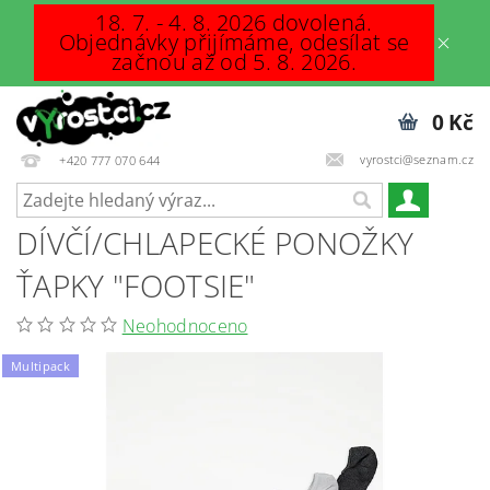
18. 7. - 4. 8. 2026 dovolená.
Objednávky přijímáme, odesílat se
začnou až od 5. 8. 2026.
0 Kč
vyrostci@seznam.cz
+420 777 070 644
DÍVČÍ/CHLAPECKÉ PONOŽKY
ŤAPKY "FOOTSIE"
Neohodnoceno
Multipack