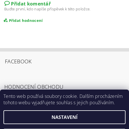
Přidat komentář
Buďte první, kdo napíše příspěvek k této položce.
Přidat hodnocení
FACEBOOK
HODNOCENÍ OBCHODU
Tento web používá soubory cookie. Dalším procházením
tohoto webu vyjadřujete souhlas s jejich používáním.
Zobrazit všechna hodnocení obchodu
Souhlasím s
Podmínkami ochrany osobních
údajů
.
NASTAVENÍ
2026 ©
Výrostci.cz
, všechna práva vyhrazena