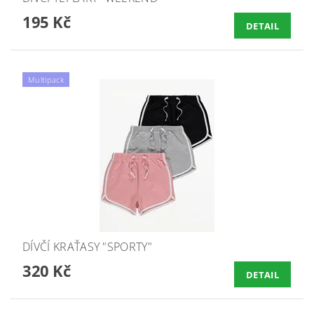
195 Kč
DETAIL
Multipack
DÍVČÍ KRAŤASY "SPORTY"
320 Kč
DETAIL