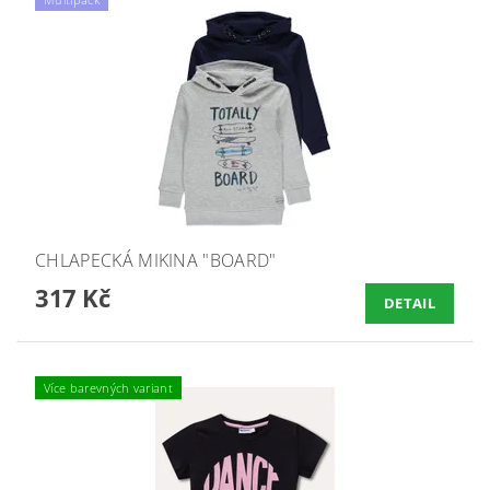
CHLAPECKÁ MIKINA "BOARD"
317 Kč
DETAIL
Více barevných variant