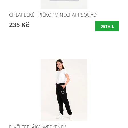
CHLAPECKÉ TRIČKO "MINECRAFT SQUAD"
235 Kč
DETAIL
DÍVČÍ TEPLÁKY "WEEKEND"