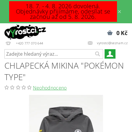
18. 7. - 4. 8. 2026 dovolená.
Objednávky přijímáme, odesílat se
začnou až od 5. 8. 2026.
0 Kč
vyrostci@seznam.cz
+420 777 070 644
CHLAPECKÁ MIKINA "POKÉMON
TYPE"
Neohodnoceno