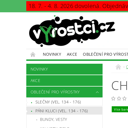
18. 7. - 4. 8. 2026 dovolená. Objedná
NOVINKY
AKCE
OBLEČENÍ PRO VÝROS
KONTAKTY
PODMÍNKY OCHRANY OSOBNÍCH Ú
NOVINKY
CH
AKCE
OBLEČENÍ PRO VÝROSTKY
SLEČNY (VEL. 134 - 176)
Více bar
PÁNI KLUCI (VEL. 134 - 176)
BUNDY, VESTY