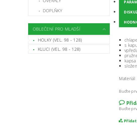
OVERALY
PARAM
DOPLŇKY
DISKU
HODN
OBLEČENÍ PRO MLADŠÍ
HOLKY (VEL. 98 - 128)
chlap
s kapu
KLUCI (VEL. 98 - 128)
vpředu
pružn
kapsa
složen
Materiál
Buďte prv
Při
Buďte prv
Přida