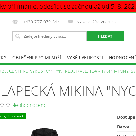
vky přijímáme, odesílat se začnou až od 5. 8. 202
vyrostci@seznam.cz
+420 777 070 644
TKY
OBLEČENÍ PRO MLADŠÍ
VÝBĚR VELIKOSTI
HODNOCENÍ
DAJŮ
OBLEČENÍ PRO VÝROSTKY
PÁNI KLUCI (VEL. 134 - 176)
MIKINY, S
LAPECKÁ MIKINA "NYC
Neohodnoceno
evných variant
Dostupn
Barva