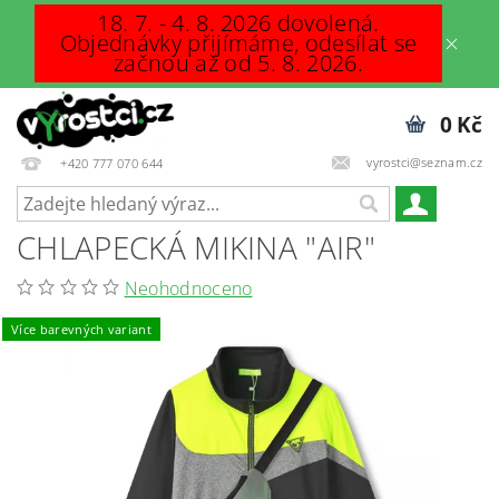
18. 7. - 4. 8. 2026 dovolená.
Objednávky přijímáme, odesílat se
začnou až od 5. 8. 2026.
0 Kč
vyrostci@seznam.cz
+420 777 070 644
CHLAPECKÁ MIKINA "AIR"
Neohodnoceno
Více barevných variant