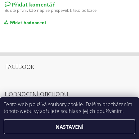
Přidat komentář
Buďte první, kdo napíše příspěvek k této položce.
Přidat hodnocení
FACEBOOK
HODNOCENÍ OBCHODU
Tento web používá soubory cookie. Dalším procházením
tohoto webu vyjadřujete souhlas s jejich používáním.
Zobrazit všechna hodnocení obchodu
Souhlasím s
Podmínkami ochrany osobních
údajů
.
NASTAVENÍ
2026 ©
Výrostci.cz
, všechna práva vyhrazena