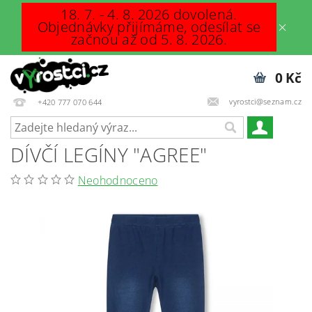
18. 7. - 4. 8. 2026 dovolená.
Objednávky přijímáme, odesílat se
začnou až od 5. 8. 2026.
0 Kč
vyrostci@seznam.cz
+420 777 070 644
DÍVČÍ LEGÍNY "AGREE"
Neohodnoceno