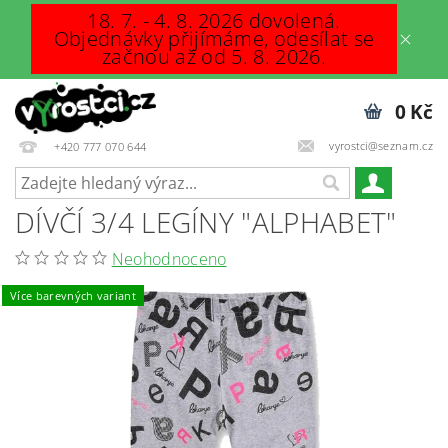
18. 7. - 4. 8. 2026 dovolená.
Objednávky přijímáme, odesílat se
začnou až od 5. 8. 2026.
0 Kč
vyrostci@seznam.cz
+420 777 070 644
DÍVČÍ 3/4 LEGÍNY "ALPHABET"
Neohodnoceno
Více barevných variant