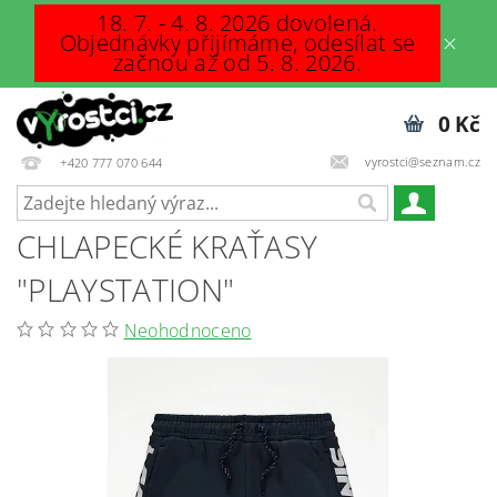
18. 7. - 4. 8. 2026 dovolená.
Objednávky přijímáme, odesílat se
začnou až od 5. 8. 2026.
0 Kč
vyrostci@seznam.cz
+420 777 070 644
CHLAPECKÉ KRAŤASY
"PLAYSTATION"
Neohodnoceno