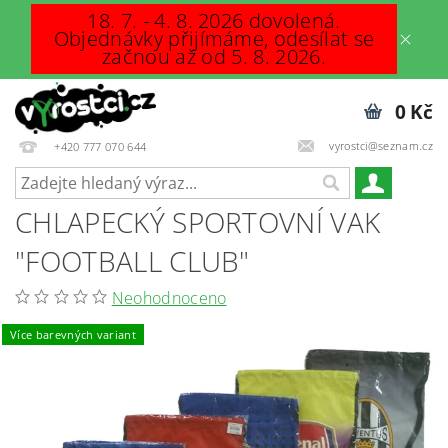
18. 7. - 4. 8. 2026 dovolená.
Objednávky přijímáme, odesílat se
začnou až od 5. 8. 2026.
0 Kč
vyrostci@seznam.cz
+420 777 070 644
CHLAPECKÝ SPORTOVNÍ VAK
"FOOTBALL CLUB"
Neohodnoceno
Více barevných variant