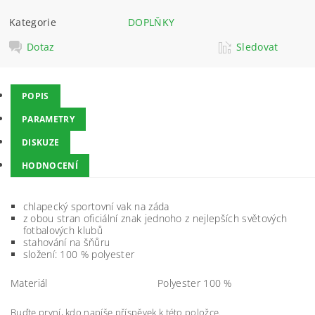
Kategorie
DOPLŇKY
Dotaz
Sledovat
POPIS
PARAMETRY
DISKUZE
HODNOCENÍ
chlapecký sportovní vak na záda
z obou stran oficiální znak jednoho z nejlepších světových
fotbalových klubů
stahování na šňůru
složení: 100 % polyester
Materiál
Polyester 100 %
Buďte první, kdo napíše příspěvek k této položce.