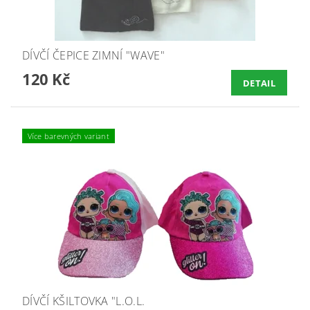
DÍVČÍ ČEPICE ZIMNÍ "WAVE"
120 Kč
DETAIL
Více barevných variant
DÍVČÍ KŠILTOVKA "L.O.L.