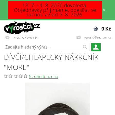
18. 7. - 4. 8. 2026 dovolená.
Objednávky přijímáme, odesílat se
začnou až od 5. 8. 2026.
0 Kč
vyrostci@seznam.cz
+420 777 070 644
DÍVČÍ/CHLAPECKÝ NÁKRČNÍK
"MORE"
Neohodnoceno