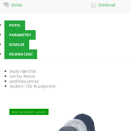
Dotaz
Sledovat
POPIS
PARAMETRY
DISKUZE
HODNOCENÍ
teplý nákrčník
svrchu fleece
podšívka jersey
složení: 100 % polyester
Více barevných variant