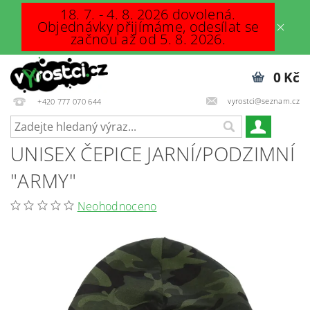
18. 7. - 4. 8. 2026 dovolená.
Objednávky přijímáme, odesílat se
začnou až od 5. 8. 2026.
0 Kč
vyrostci@seznam.cz
+420 777 070 644
UNISEX ČEPICE JARNÍ/PODZIMNÍ
"ARMY"
Neohodnoceno