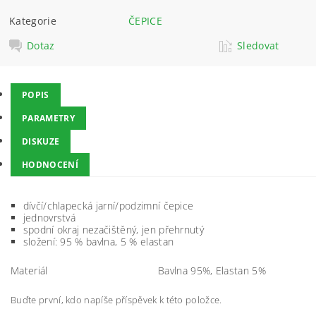
Kategorie
ČEPICE
Dotaz
Sledovat
POPIS
PARAMETRY
DISKUZE
HODNOCENÍ
dívčí/chlapecká jarní/podzimní čepice
jednovrstvá
spodní okraj nezačištěný, jen přehrnutý
složení: 95 % bavlna, 5 % elastan
Materiál
Bavlna 95%, Elastan 5%
Buďte první, kdo napíše příspěvek k této položce.