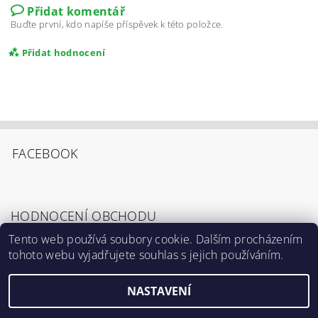
Přidat komentář
Buďte první, kdo napíše příspěvek k této položce.
Přidat hodnocení
FACEBOOK
HODNOCENÍ OBCHODU
Tento web používá soubory cookie. Dalším procházením
tohoto webu vyjadřujete souhlas s jejich používáním.
Zobrazit všechna hodnocení obchodu
Souhlasím s
Podmínkami ochrany osobních
údajů
.
NASTAVENÍ
2026 ©
Výrostci.cz
, všechna práva vyhrazena