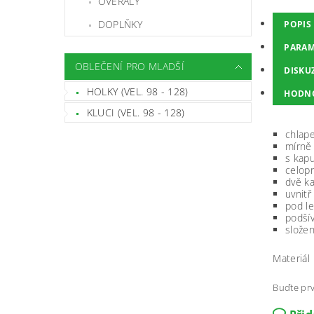
OVERALY
DOPLŇKY
POPIS
PARAM
OBLEČENÍ PRO MLADŠÍ
DISKU
HOLKY (VEL. 98 - 128)
HODN
KLUCI (VEL. 98 - 128)
chlap
mírně 
s kapu
celopr
dvě ka
uvnitř
pod l
podšív
složen
Materiál
Buďte prv