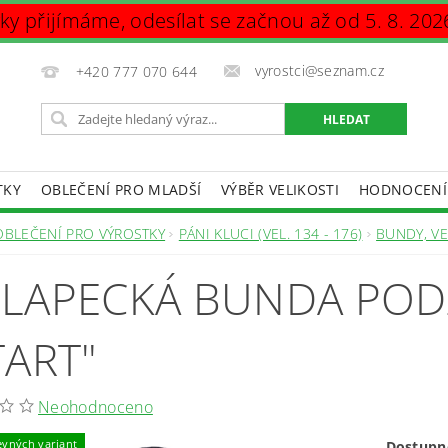
vky přijímáme, odesílat se začnou až od 5. 8. 202
vyrostci@seznam.cz
+420 777 070 644
TKY
OBLEČENÍ PRO MLADŠÍ
VÝBĚR VELIKOSTI
HODNOCENÍ
DAJŮ
OBLEČENÍ PRO VÝROSTKY
PÁNI KLUCI (VEL. 134 - 176)
BUNDY, VE
LAPECKÁ BUNDA PODZ
TART"
Neohodnoceno
evných variant
Dostupn