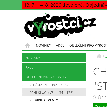
18. 7. - 4. 8. 2026 dovolená. Objedná
NOVINKY
AKCE
OBLEČENÍ PRO VÝROS
KONTAKTY
PODMÍNKY OCHRANY OSOBNÍCH Ú
NOVINKY
CH
AKCE
OBLEČENÍ PRO VÝROSTKY
"S
SLEČNY (VEL. 134 - 176)
PÁNI KLUCI (VEL. 134 - 176)
BUNDY, VESTY
Více bar