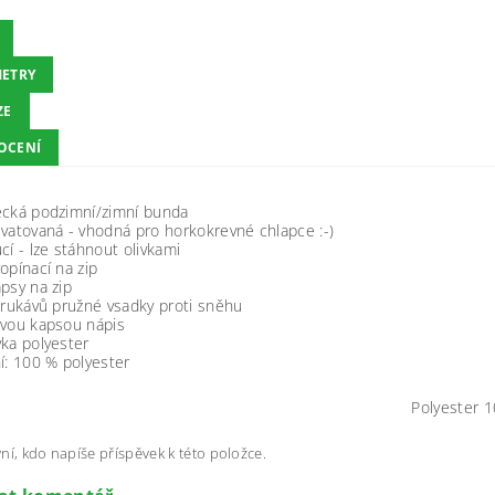
ETRY
ZE
OCENÍ
ecká podzimní/zimní bunda
vatovaná - vhodná pro horkokrevné chlapce :-)
cí - lze stáhnout olivkami
opínací na zip
psy na zip
 rukávů pružné vsadky proti sněhu
evou kapsou nápis
ka polyester
í: 100 % polyester
Polyester 
ní, kdo napíše příspěvek k této položce.