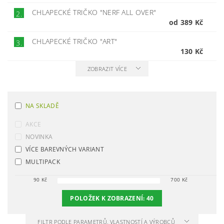
CHLAPECKÉ TRIČKO "NERF ALL OVER"
2.
od 389 Kč
CHLAPECKÉ TRIČKO "ART"
3.
130 Kč
ZOBRAZIT VÍCE
NA SKLADĚ
AKCE
NOVINKA
VÍCE BAREVNÝCH VARIANT
MULTIPACK
90
Kč
700
Kč
POLOŽEK K ZOBRAZENÍ:
40
FILTR PODLE PARAMETRŮ, VLASTNOSTÍ A VÝROBCŮ