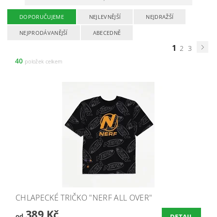
DOPORUČUJEME
NEJLEVNĚJŠÍ
NEJDRAŽŠÍ
NEJPRODÁVANĚJŠÍ
ABECEDNĚ
1
2
3
40
položek celkem
CHLAPECKÉ TRIČKO "NERF ALL OVER"
389 Kč
od
DETAIL