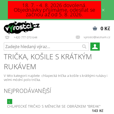
18. 7. - 4. 8. 2026 dovolená.
Objednávky přijímáme, odesílat se
začnou až od 5. 8. 2026.
0 Kč
vyrostci@seznam.cz
+420 777 070 644
TRIČKA, KOŠILE S KRÁTKÝM
RUKÁVEM
V této kategorii najdete chlapecká trička a košile s krátkými rukávy i
velmi módní polo trička.
NEJPRODÁVANĚJŠÍ
1.
CHLAPECKÉ TRIČKO S MĚNICÍM SE OBRÁZKEM "BREAK"
143 Kč