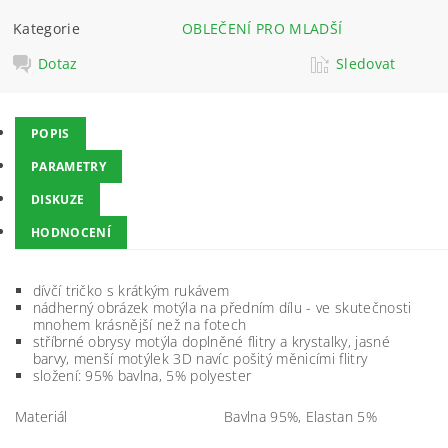
Kategorie
OBLEČENÍ PRO MLADŠÍ
Dotaz
Sledovat
POPIS
PARAMETRY
DISKUZE
HODNOCENÍ
dívčí tričko s krátkým rukávem
nádherný obrázek motýla na předním dílu - ve skutečnosti
mnohem krásnější než na fotech
stříbrné obrysy motýla doplněné flitry a krystalky, jasné
barvy, menší motýlek 3D navíc pošitý měnicími flitry
složení: 95% bavlna, 5% polyester
Materiál
Bavlna 95%, Elastan 5%