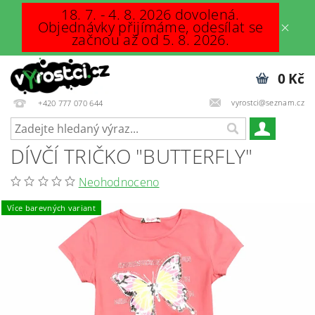
18. 7. - 4. 8. 2026 dovolená.
Objednávky přijímáme, odesílat se
začnou až od 5. 8. 2026.
0 Kč
vyrostci@seznam.cz
+420 777 070 644
DÍVČÍ TRIČKO "BUTTERFLY"
Neohodnoceno
Více barevných variant